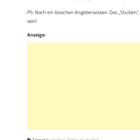
PS: Noch ein bisschen Angeberwissen: Das „Stuiben“,
sein!
Anzeige:
Tagged
Niederthai
,
Ötztal
,
Stuibenfall