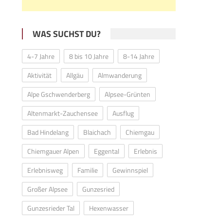
WAS SUCHST DU?
4-7 Jahre
8 bis 10 Jahre
8-14 Jahre
Aktivität
Allgäu
Almwanderung
Alpe Gschwenderberg
Alpsee-Grünten
Altenmarkt-Zauchensee
Ausflug
Bad Hindelang
Blaichach
Chiemgau
Chiemgauer Alpen
Eggental
Erlebnis
Erlebnisweg
Familie
Gewinnspiel
Großer Alpsee
Gunzesried
Gunzesrieder Tal
Hexenwasser