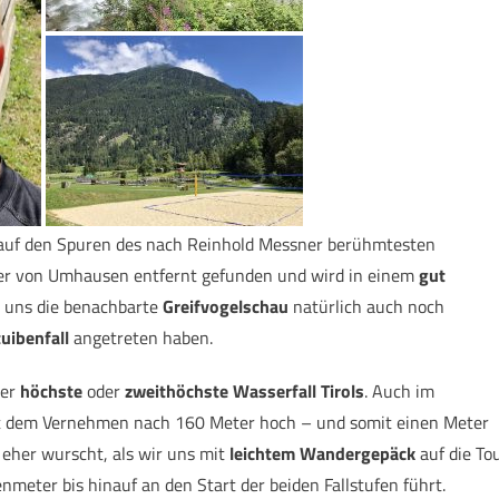
auf den Spuren des nach Reinhold Messner berühmtesten
eter von Umhausen entfernt gefunden und wird in einem
gut
 uns die benachbarte
Greifvogelschau
natürlich auch noch
uibenfall
angetreten haben.
der
höchste
oder
zweithöchste
Wasserfall
Tirols
. Auch im
r ist dem Vernehmen nach 160 Meter hoch – und somit einen Meter
s eher wurscht, als wir uns mit
leichtem Wandergepäck
auf die To
eter bis hinauf an den Start der beiden Fallstufen führt.