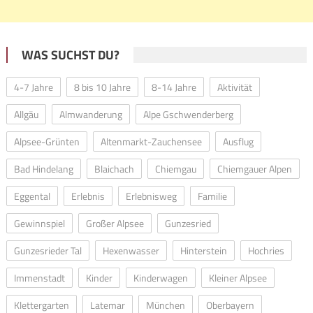
WAS SUCHST DU?
4-7 Jahre
8 bis 10 Jahre
8-14 Jahre
Aktivität
Allgäu
Almwanderung
Alpe Gschwenderberg
Alpsee-Grünten
Altenmarkt-Zauchensee
Ausflug
Bad Hindelang
Blaichach
Chiemgau
Chiemgauer Alpen
Eggental
Erlebnis
Erlebnisweg
Familie
Gewinnspiel
Großer Alpsee
Gunzesried
Gunzesrieder Tal
Hexenwasser
Hinterstein
Hochries
Immenstadt
Kinder
Kinderwagen
Kleiner Alpsee
Klettergarten
Latemar
München
Oberbayern