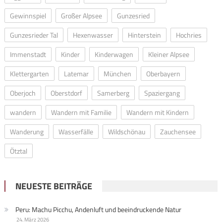
Gewinnspiel
Großer Alpsee
Gunzesried
Gunzesrieder Tal
Hexenwasser
Hinterstein
Hochries
Immenstadt
Kinder
Kinderwagen
Kleiner Alpsee
Klettergarten
Latemar
München
Oberbayern
Oberjoch
Oberstdorf
Samerberg
Spaziergang
wandern
Wandern mit Familie
Wandern mit Kindern
Wanderung
Wasserfälle
Wildschönau
Zauchensee
Ötztal
NEUESTE BEITRÄGE
Peru: Machu Picchu, Andenluft und beeindruckende Natur
24. März 2026