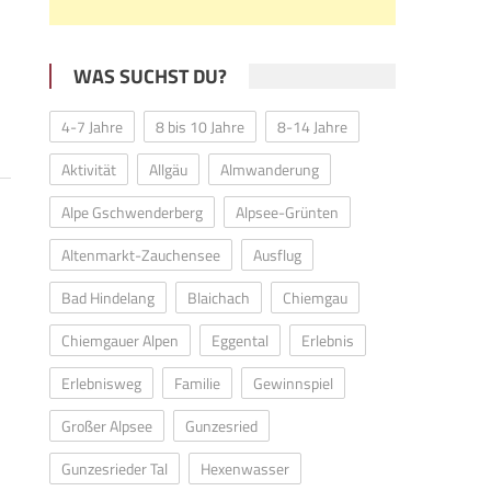
WAS SUCHST DU?
4-7 Jahre
8 bis 10 Jahre
8-14 Jahre
Aktivität
Allgäu
Almwanderung
Alpe Gschwenderberg
Alpsee-Grünten
Altenmarkt-Zauchensee
Ausflug
Bad Hindelang
Blaichach
Chiemgau
Chiemgauer Alpen
Eggental
Erlebnis
Erlebnisweg
Familie
Gewinnspiel
Großer Alpsee
Gunzesried
Gunzesrieder Tal
Hexenwasser