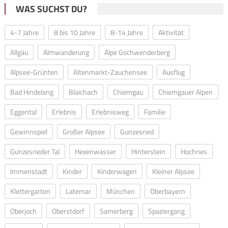
WAS SUCHST DU?
4-7 Jahre
8 bis 10 Jahre
8-14 Jahre
Aktivität
Allgäu
Almwanderung
Alpe Gschwenderberg
Alpsee-Grünten
Altenmarkt-Zauchensee
Ausflug
Bad Hindelang
Blaichach
Chiemgau
Chiemgauer Alpen
Eggental
Erlebnis
Erlebnisweg
Familie
Gewinnspiel
Großer Alpsee
Gunzesried
Gunzesrieder Tal
Hexenwasser
Hinterstein
Hochries
Immenstadt
Kinder
Kinderwagen
Kleiner Alpsee
Klettergarten
Latemar
München
Oberbayern
Oberjoch
Oberstdorf
Samerberg
Spaziergang