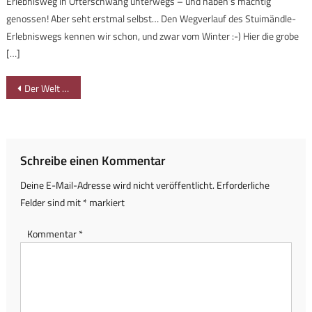
Erlebnisweg in Ofterschwang unterwegs – und haben’s mächtig
genossen! Aber seht erstmal selbst… Den Wegverlauf des Stuimändle-
Erlebniswegs kennen wir schon, und zwar vom Winter :-) Hier die grobe
[…]
Beitragsnavigation
Der Welt größtes Hörgerät? Station bei latemar.natura
Schreibe einen Kommentar
Deine E-Mail-Adresse wird nicht veröffentlicht.
Erforderliche
Felder sind mit
*
markiert
Kommentar
*