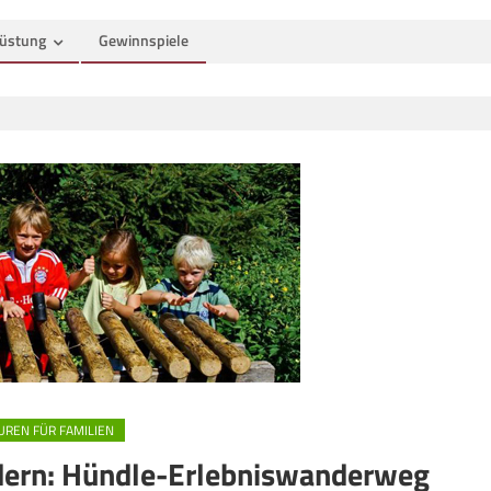
üstung
Gewinnspiele
UREN FÜR FAMILIEN
dern: Hündle-Erlebniswanderweg