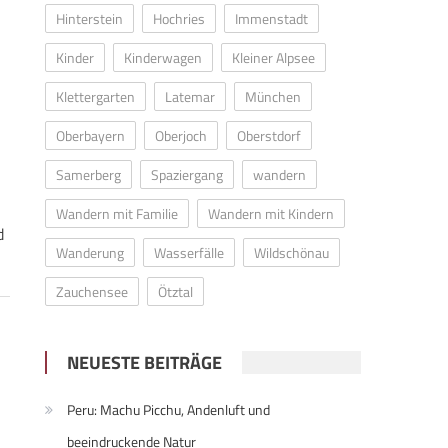
Hinterstein
Hochries
Immenstadt
Kinder
Kinderwagen
Kleiner Alpsee
Klettergarten
Latemar
München
Oberbayern
Oberjoch
Oberstdorf
Samerberg
Spaziergang
wandern
Wandern mit Familie
Wandern mit Kindern
d
Wanderung
Wasserfälle
Wildschönau
Zauchensee
Ötztal
NEUESTE BEITRÄGE
Peru: Machu Picchu, Andenluft und
beeindruckende Natur