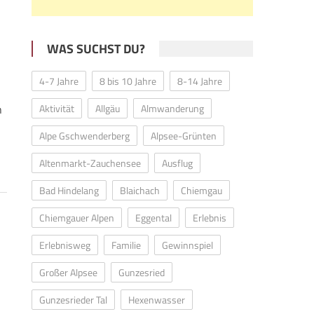
WAS SUCHST DU?
4-7 Jahre
8 bis 10 Jahre
8-14 Jahre
n
Aktivität
Allgäu
Almwanderung
Alpe Gschwenderberg
Alpsee-Grünten
Altenmarkt-Zauchensee
Ausflug
Bad Hindelang
Blaichach
Chiemgau
Chiemgauer Alpen
Eggental
Erlebnis
Erlebnisweg
Familie
Gewinnspiel
Großer Alpsee
Gunzesried
Gunzesrieder Tal
Hexenwasser