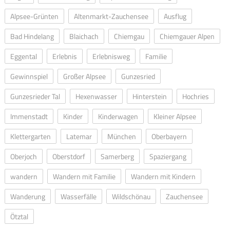
Alpsee-Grünten
Altenmarkt-Zauchensee
Ausflug
Bad Hindelang
Blaichach
Chiemgau
Chiemgauer Alpen
Eggental
Erlebnis
Erlebnisweg
Familie
Gewinnspiel
Großer Alpsee
Gunzesried
Gunzesrieder Tal
Hexenwasser
Hinterstein
Hochries
Immenstadt
Kinder
Kinderwagen
Kleiner Alpsee
Klettergarten
Latemar
München
Oberbayern
Oberjoch
Oberstdorf
Samerberg
Spaziergang
wandern
Wandern mit Familie
Wandern mit Kindern
Wanderung
Wasserfälle
Wildschönau
Zauchensee
Ötztal