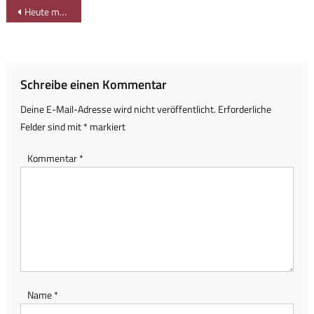
Beitragsnavigation
Heute mal Zug-Wandern mit Dampfbahn und Schienenbus
Schreibe einen Kommentar
Deine E-Mail-Adresse wird nicht veröffentlicht.
Erforderliche
Felder sind mit
*
markiert
Kommentar
*
Name
*