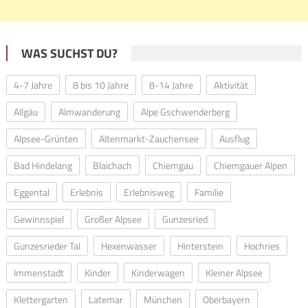
WAS SUCHST DU?
4-7 Jahre
8 bis 10 Jahre
8-14 Jahre
Aktivität
Allgäu
Almwanderung
Alpe Gschwenderberg
Alpsee-Grünten
Altenmarkt-Zauchensee
Ausflug
Bad Hindelang
Blaichach
Chiemgau
Chiemgauer Alpen
Eggental
Erlebnis
Erlebnisweg
Familie
Gewinnspiel
Großer Alpsee
Gunzesried
Gunzesrieder Tal
Hexenwasser
Hinterstein
Hochries
Immenstadt
Kinder
Kinderwagen
Kleiner Alpsee
Klettergarten
Latemar
München
Oberbayern