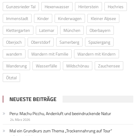
Gunzesrieder Tal
Hexenwasser
Hinterstein
Hochries
Immenstadt
Kinder
Kinderwagen
Kleiner Alpsee
Klettergarten
Latemar
München
Oberbayern
Oberjoch
Oberstdorf
Samerberg
Spaziergang
wandern
Wandern mit Familie
Wandern mit Kindern
Wanderung
Wasserfälle
Wildschönau
Zauchensee
Ötztal
NEUESTE BEITRÄGE
Peru: Machu Picchu, Andenluft und beeindruckende Natur
24. März 2026
Mal ein Grundkurs zum Thema „Trockennahrung auf Tour“