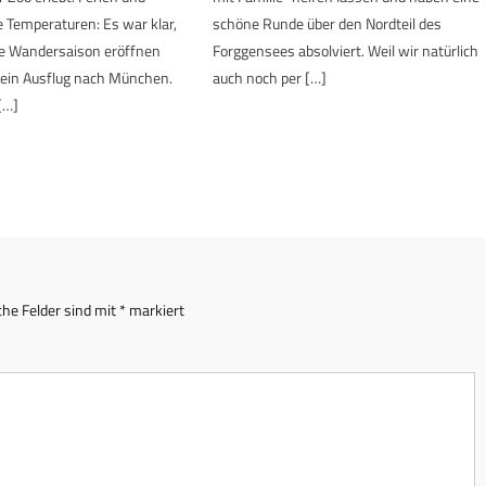
e Temperaturen: Es war klar,
schöne Runde über den Nordteil des
ie Wandersaison eröffnen
Forggensees absolviert. Weil wir natürlich
 ein Ausflug nach München.
auch noch per […]
[…]
che Felder sind mit
*
markiert