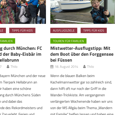
LE
TIPPS FÜR KIDS
AUSFLUGSZIELE
TIPPS FÜR KIDS
FAMILIEN
TOUREN FÜR FAMILIEN
 durch München: FC
Mistwetter-Ausflugstipp: Mit
d der Baby-Eisbär im
dem Boot über den Forggensee
ellabrunn
bei Füssen
7
Thilo
18. August 2014
Thilo
Bayern München und der neue
Wenn die blauen Balken beim
m Tierpark Hellabrunn an
Kachelmannwetter gar so zahlreich sind,
ir haben eine schöne
dann hilft oft nur noch der Griff in die
ung durch Münchens Süden
Wander-Trickkiste. Am vergangenen
und dabei das
verlängerten Wochenende haben wir uns
ände des Rekordmeisters und
von der MS Allgäu beim Thema „Wandern
Zoo erlebt. Ferien und
mit Familie“ helfen lassen und haben eine