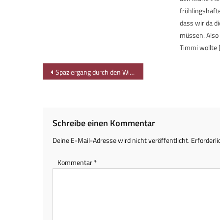
frühlingshaft
dass wir da d
müssen. Also
Timmi wollte 
Beitragsnavigation
Spaziergang durch den Wildpark am Pfänder bei Bregenz
Schreibe einen Kommentar
Deine E-Mail-Adresse wird nicht veröffentlicht.
Erforderli
Kommentar
*