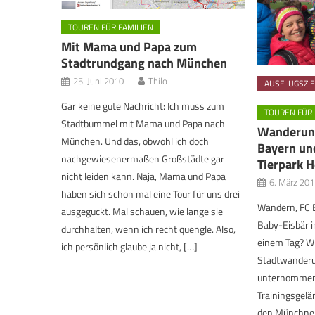
TOUREN FÜR FAMILIEN
Mit Mama und Papa zum
Stadtrundgang nach München
25. Juni 2010
Thilo
AUSFLUGSZIE
Gar keine gute Nachricht: Ich muss zum
TOUREN FÜR 
Stadtbummel mit Mama und Papa nach
Wanderung
München. Und das, obwohl ich doch
Bayern un
nachgewiesenermaßen Großstädte gar
Tierpark H
nicht leiden kann. Naja, Mama und Papa
6. März 201
haben sich schon mal eine Tour für uns drei
Wandern, FC 
ausgeguckt. Mal schauen, wie lange sie
Baby-Eisbär i
durchhalten, wenn ich recht quengle. Also,
einem Tag? W
ich persönlich glaube ja nicht, […]
Stadtwander
unternommen 
Trainingsgel
den Münchner 