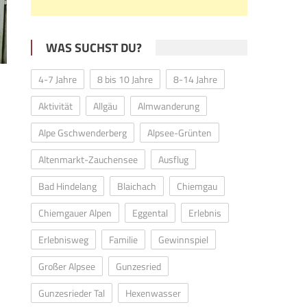
WAS SUCHST DU?
4-7 Jahre
8 bis 10 Jahre
8-14 Jahre
Aktivität
Allgäu
Almwanderung
Alpe Gschwenderberg
Alpsee-Grünten
Altenmarkt-Zauchensee
Ausflug
Bad Hindelang
Blaichach
Chiemgau
Chiemgauer Alpen
Eggental
Erlebnis
Erlebnisweg
Familie
Gewinnspiel
Großer Alpsee
Gunzesried
Gunzesrieder Tal
Hexenwasser