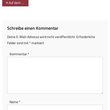
Beitragsnavigation
Auf dem Höhenweg von Gunzesried nach Gunzesried-Säge
Schreibe einen Kommentar
Deine E-Mail-Adresse wird nicht veröffentlicht.
Erforderliche
Felder sind mit
*
markiert
Kommentar
*
Name
*