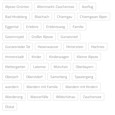
Alpsee-Grünten
Altenmarkt-Zauchensee
Ausflug
Bad Hindelang
Blaichach
Chiemgau
Chiemgauer Alpen
Eggental
Erlebnis
Erlebnisweg
Familie
Gewinnspiel
Großer Alpsee
Gunzesried
Gunzesrieder Tal
Hexenwasser
Hinterstein
Hochries
Immenstadt
Kinder
Kinderwagen
Kleiner Alpsee
Klettergarten
Latemar
München
Oberbayern
Oberjoch
Oberstdorf
Samerberg
Spaziergang
wandern
Wandern mit Familie
Wandern mit Kindern
Wanderung
Wasserfälle
Wildschönau
Zauchensee
Ötztal