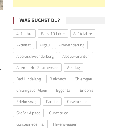
WAS SUCHST DU?
4-7 Jahre
8 bis 10 Jahre
8-14 Jahre
Aktivität
Allgäu
Almwanderung
Alpe Gschwenderberg
Alpsee-Grünten
Altenmarkt-Zauchensee
Ausflug
e
Bad Hindelang
Blaichach
Chiemgau
Chiemgauer Alpen
Eggental
Erlebnis
Erlebnisweg
Familie
Gewinnspiel
Großer Alpsee
Gunzesried
Gunzesrieder Tal
Hexenwasser