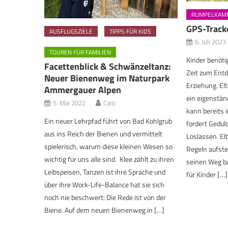
RUMPELKAM
GPS-Tracke
AUSFLUGSZIELE
TIPPS FÜR KIDS
6. Juli 2023
TOUREN FÜR FAMILIEN
Kinder benöti
Facettenblick & Schwänzeltanz:
Zeit zum Entde
Neuer Bienenweg im Naturpark
Erziehung. El
Ammergauer Alpen
ein eigenstän
5. Mai 2022
Caro
kann bereits i
Ein neuer Lehrpfad führt von Bad Kohlgrub
fordert Gedul
aus ins Reich der Bienen und vermittelt
Loslassen. Elt
spielerisch, warum diese kleinen Wesen so
Regeln aufste
wichtig für uns alle sind. Klee zählt zu ihren
seinen Weg ba
Leibspeisen, Tanzen ist ihre Sprache und
für Kinder […]
über ihre Work-Life-Balance hat sie sich
noch nie beschwert: Die Rede ist von der
Biene. Auf dem neuen Bienenweg in […]