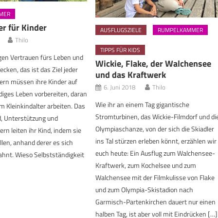
MER
r für Kinder
AUSFLUGSZIELE
RUMPELKAMMER
Thilo
TIPPS FÜR KIDS
gen Vertrauen fürs Leben und
Wickie, Flake, der Walchensee
cken, das ist das Ziel jeder
und das Kraftwerk
tern müssen ihre Kinder auf
6. Juni 2018
Thilo
diges Leben vorbereiten, daran
Wie ihr an einem Tag gigantische
m Kleinkindalter arbeiten. Das
Stromturbinen, das Wickie-Filmdorf und di
d, Unterstützung und
Olympiaschanze, von der sich die Skiadler
ern leiten ihr Kind, indem sie
ins Tal stürzen erleben könnt, erzählen wir
llen, anhand derer es sich
euch heute: Ein Ausflug zum Walchensee-
hnt. Wieso Selbstständigkeit
Kraftwerk, zum Kochelsee und zum
Walchensee mit der Filmkulisse von Flake
und zum Olympia-Skistadion nach
Garmisch-Partenkirchen dauert nur einen
halben Tag, ist aber voll mit Eindrücken […]