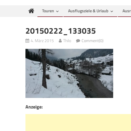
Touren
Ausflugsziele & Urlaub
Ausr
20150222_133035
4. März 2015
Thilo
Comment(0)
Anzeige: