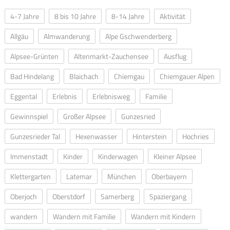
4-7 Jahre
8 bis 10 Jahre
8-14 Jahre
Aktivität
Allgäu
Almwanderung
Alpe Gschwenderberg
Alpsee-Grünten
Altenmarkt-Zauchensee
Ausflug
Bad Hindelang
Blaichach
Chiemgau
Chiemgauer Alpen
Eggental
Erlebnis
Erlebnisweg
Familie
Gewinnspiel
Großer Alpsee
Gunzesried
Gunzesrieder Tal
Hexenwasser
Hinterstein
Hochries
Immenstadt
Kinder
Kinderwagen
Kleiner Alpsee
Klettergarten
Latemar
München
Oberbayern
Oberjoch
Oberstdorf
Samerberg
Spaziergang
wandern
Wandern mit Familie
Wandern mit Kindern