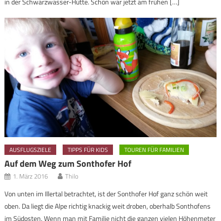
in der Schwarzwasser-Hütte. Schön war jetzt am frühen […]
AUSFLUGSZIELE
TIPPS FÜR KIDS
TOUREN FÜR FAMILIEN
Auf dem Weg zum Sonthofer Hof
1. März 2016
Thilo
Von unten im Illertal betrachtet, ist der Sonthofer Hof ganz schön weit
oben. Da liegt die Alpe richtig knackig weit droben, oberhalb Sonthofens
im Südosten. Wenn man mit Familie nicht die ganzen vielen Höhenmeter