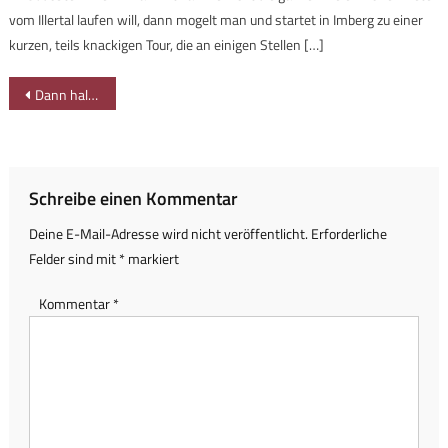
vom Illertal laufen will, dann mogelt man und startet in Imberg zu einer
kurzen, teils knackigen Tour, die an einigen Stellen […]
Beitragsnavigation
Dann halt mal klettern-mit-familie.de
Schreibe einen Kommentar
Deine E-Mail-Adresse wird nicht veröffentlicht.
Erforderliche
Felder sind mit
*
markiert
Kommentar
*