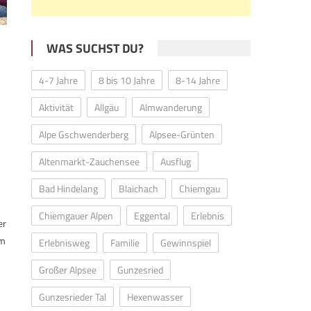
WAS SUCHST DU?
4-7 Jahre
8 bis 10 Jahre
8-14 Jahre
Aktivität
Allgäu
Almwanderung
Alpe Gschwenderberg
Alpsee-Grünten
Altenmarkt-Zauchensee
Ausflug
Bad Hindelang
Blaichach
Chiemgau
Chiemgauer Alpen
Eggental
Erlebnis
er
um
Erlebnisweg
Familie
Gewinnspiel
Großer Alpsee
Gunzesried
Gunzesrieder Tal
Hexenwasser