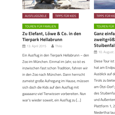
AUSFLUGSZIELE
TIPPS FÜR KIDS
TIPPS FÜR KI
TOUREN FÜR FAMILIEN
TOUREN FÜR 
Zu Elefant, Löwe & Co. in den
Ganz einf
Tierpark Hellabrunn
zweitgrößt
Stuibenfa
13. April 2015
Thilo
10. August
Ein Ausflug in den Tierpark Hellabrunn – den
Diese Tour ist
Zoo im München. Einmal im Jahr, so ist es
hat am Endpu
inzwischen fast schon Tradition, fahren wir
Ausblick auf 
in den Zoo nach München. Dann herrscht
Tirols zu bie
zumeist große Aufregung im Hause, müssen
am Ötzi-Dorf
sich doch die Kids auf den Ausflug mit
des Stuibenfa
gaaaaanz viel Tierwissen vorbereiten. Nun
und Außentem
war’s wieder soweit, ein Ausflug zu […]
Plattform 1, 2
Niederthai lau