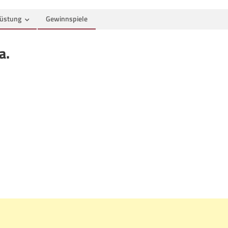
üstung
Gewinnspiele
a.