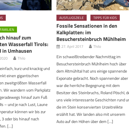
DS
AUSFLUGSZIELE
TIPPS FÜR KIDS
Fossile Sensationen in den
FAMILIEN
Kalkplatten: im
ach hinauf zum
Besuchersteinbruch Mühlheim
en Wasserfall Tirols:
27. April 2017
Thilo
ll in Umhausen
Ein schweißtreibender Nachmittag im
 2020
Thilo
Besuchersteinbruch Mühlheim hoch über
 einfach, kurz und knackig und
dem Altmühltal hat uns einige spannende
nkt einen gigantischen
Exponate gebracht. Noch spannender aber
den zweitgrößten Wasserfall
war die herrliche Begegnung mit dem
ten. Wir wandern vom Parkplatz
Besitzer des Steinbruchs, Roland Pöschl, d
 geradewegs hinauf zum Fuß
uns viele interessante Geschichten rund 
lls – und je nach Lust, Laune
die im Stein konservierten Urzeitrelikte
peratur können wir bis zur
erzählt hat. Wir landen also mit unserem
, 3 oder bis hinauf nach
Auto auf den Höhen über dem […]
fen. […]