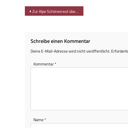
Beitragsnavigation
Zur Alpe Schönesreut überm Großen Alpsee bei Immenstadt
Schreibe einen Kommentar
Deine E-Mail-Adresse wird nicht veröffentlicht.
Erforderli
Kommentar
*
Name
*