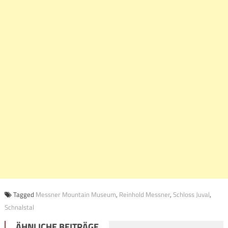
Tagged
Messner Mountain Museum
,
Reinhold Messner
,
Schloss Juval
,
Schnalstal
ÄHNLICHE BEITRÄGE