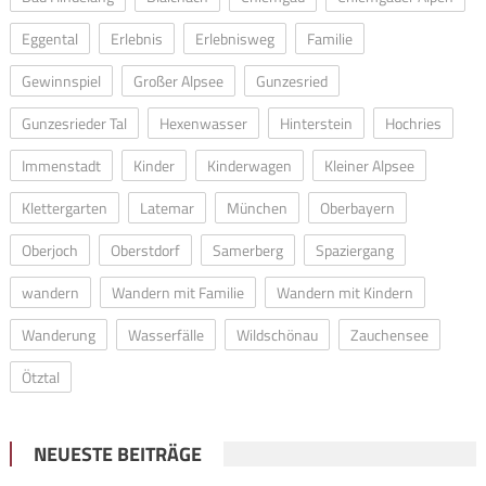
Eggental
Erlebnis
Erlebnisweg
Familie
Gewinnspiel
Großer Alpsee
Gunzesried
Gunzesrieder Tal
Hexenwasser
Hinterstein
Hochries
Immenstadt
Kinder
Kinderwagen
Kleiner Alpsee
Klettergarten
Latemar
München
Oberbayern
Oberjoch
Oberstdorf
Samerberg
Spaziergang
wandern
Wandern mit Familie
Wandern mit Kindern
Wanderung
Wasserfälle
Wildschönau
Zauchensee
Ötztal
NEUESTE BEITRÄGE