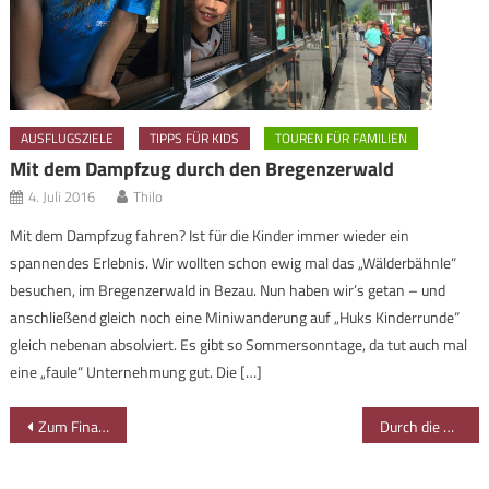
AUSFLUGSZIELE
TIPPS FÜR KIDS
TOUREN FÜR FAMILIEN
Mit dem Dampfzug durch den Bregenzerwald
4. Juli 2016
Thilo
Mit dem Dampfzug fahren? Ist für die Kinder immer wieder ein
spannendes Erlebnis. Wir wollten schon ewig mal das „Wälderbähnle“
besuchen, im Bregenzerwald in Bezau. Nun haben wir’s getan – und
anschließend gleich noch eine Miniwanderung auf „Huks Kinderrunde“
gleich nebenan absolviert. Es gibt so Sommersonntage, da tut auch mal
eine „faule“ Unternehmung gut. Die […]
Beitragsnavigation
Zum Finailhof hoch über dem Vernagt-Stausee
Durch die Starzlachklamm – und durch den Bachteltobel