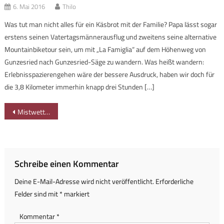
6. Mai 2016
Thilo
Was tut man nicht alles für ein Käsbrot mit der Familie? Papa lässt sogar
erstens seinen Vatertagsmännerausflug und zweitens seine alternative
Mountainbiketour sein, um mit „La Famiglia“ auf dem Höhenweg von
Gunzesried nach Gunzesried-Säge zu wandern. Was heißt wandern:
Erlebnisspazierengehen wäre der bessere Ausdruck, haben wir doch für
die 3,8 Kilometer immerhin knapp drei Stunden […]
Beitragsnavigation
Mistwetter-Ausflugstipp: Mit dem Boot über den Forggensee bei Füssen
Schreibe einen Kommentar
Deine E-Mail-Adresse wird nicht veröffentlicht.
Erforderliche
Felder sind mit
*
markiert
Kommentar
*