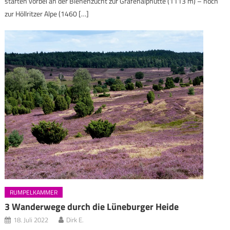
starten vorbei an der Bienenzucht zur Grafenälphütte (1113 m) – hoch
zur Höllritzer Alpe (1460 […]
RUMPELKAMMER
3 Wanderwege durch die Lüneburger Heide
18. Juli 2022
Dirk E.