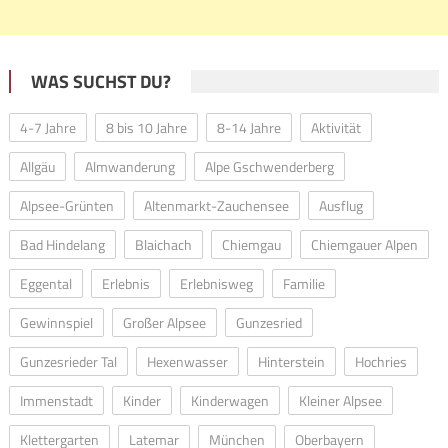
WAS SUCHST DU?
4-7 Jahre
8 bis 10 Jahre
8-14 Jahre
Aktivität
Allgäu
Almwanderung
Alpe Gschwenderberg
Alpsee-Grünten
Altenmarkt-Zauchensee
Ausflug
Bad Hindelang
Blaichach
Chiemgau
Chiemgauer Alpen
Eggental
Erlebnis
Erlebnisweg
Familie
Gewinnspiel
Großer Alpsee
Gunzesried
Gunzesrieder Tal
Hexenwasser
Hinterstein
Hochries
Immenstadt
Kinder
Kinderwagen
Kleiner Alpsee
Klettergarten
Latemar
München
Oberbayern