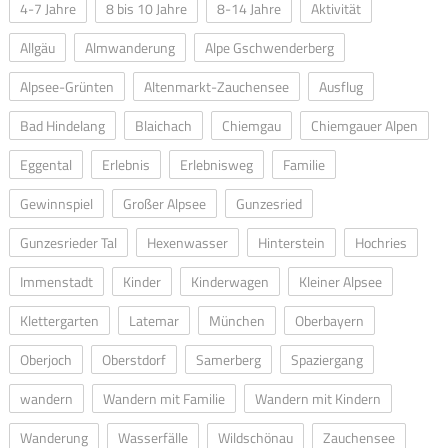
4-7 Jahre
8 bis 10 Jahre
8-14 Jahre
Aktivität
Allgäu
Almwanderung
Alpe Gschwenderberg
Alpsee-Grünten
Altenmarkt-Zauchensee
Ausflug
Bad Hindelang
Blaichach
Chiemgau
Chiemgauer Alpen
Eggental
Erlebnis
Erlebnisweg
Familie
Gewinnspiel
Großer Alpsee
Gunzesried
Gunzesrieder Tal
Hexenwasser
Hinterstein
Hochries
Immenstadt
Kinder
Kinderwagen
Kleiner Alpsee
Klettergarten
Latemar
München
Oberbayern
Oberjoch
Oberstdorf
Samerberg
Spaziergang
wandern
Wandern mit Familie
Wandern mit Kindern
Wanderung
Wasserfälle
Wildschönau
Zauchensee