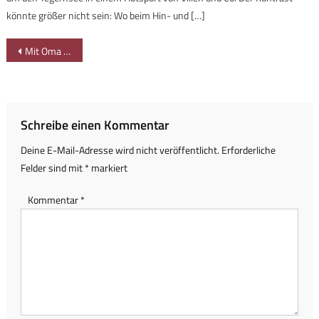
könnte größer nicht sein: Wo beim Hin- und […]
Beitragsnavigation
Mit Oma und Opa durchs Werdensteiner Moor
Schreibe einen Kommentar
Deine E-Mail-Adresse wird nicht veröffentlicht.
Erforderliche
Felder sind mit
*
markiert
Kommentar
*