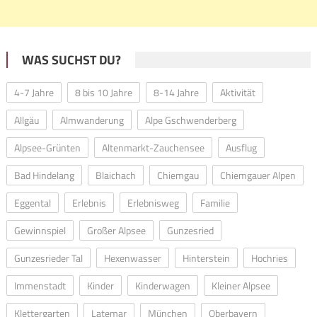
WAS SUCHST DU?
4-7 Jahre
8 bis 10 Jahre
8-14 Jahre
Aktivität
Allgäu
Almwanderung
Alpe Gschwenderberg
Alpsee-Grünten
Altenmarkt-Zauchensee
Ausflug
Bad Hindelang
Blaichach
Chiemgau
Chiemgauer Alpen
Eggental
Erlebnis
Erlebnisweg
Familie
Gewinnspiel
Großer Alpsee
Gunzesried
Gunzesrieder Tal
Hexenwasser
Hinterstein
Hochries
Immenstadt
Kinder
Kinderwagen
Kleiner Alpsee
Klettergarten
Latemar
München
Oberbayern