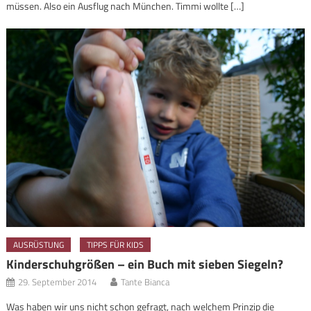
müssen. Also ein Ausflug nach München. Timmi wollte […]
AUSRÜSTUNG
TIPPS FÜR KIDS
Kinderschuhgrößen – ein Buch mit sieben Siegeln?
29. September 2014
Tante Bianca
Was haben wir uns nicht schon gefragt, nach welchem Prinzip die