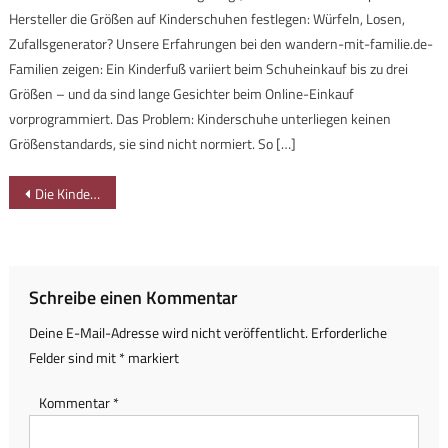
Hersteller die Größen auf Kinderschuhen festlegen: Würfeln, Losen,
Zufallsgenerator? Unsere Erfahrungen bei den wandern-mit-familie.de-
Familien zeigen: Ein Kinderfuß variiert beim Schuheinkauf bis zu drei
Größen – und da sind lange Gesichter beim Online-Einkauf
vorprogrammiert. Das Problem: Kinderschuhe unterliegen keinen
Größenstandards, sie sind nicht normiert. So […]
Beitragsnavigation
Die Kinder als Stars: Weihnachtsmarkt in Bad Hindelang
Schreibe einen Kommentar
Deine E-Mail-Adresse wird nicht veröffentlicht.
Erforderliche
Felder sind mit
*
markiert
Kommentar
*