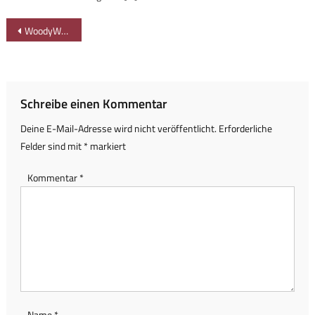
Beitragsnavigation
WoodyWalk auf der Plose – erlebnisreicher Familienausflug
Schreibe einen Kommentar
Deine E-Mail-Adresse wird nicht veröffentlicht.
Erforderliche
Felder sind mit
*
markiert
Kommentar
*
Name
*