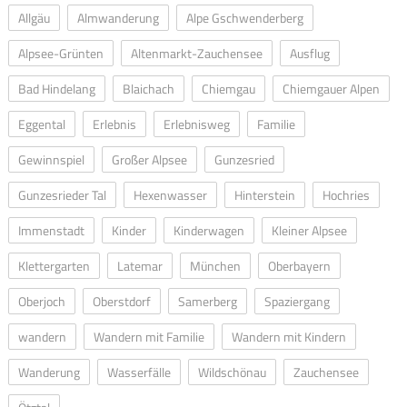
Allgäu
Almwanderung
Alpe Gschwenderberg
Alpsee-Grünten
Altenmarkt-Zauchensee
Ausflug
Bad Hindelang
Blaichach
Chiemgau
Chiemgauer Alpen
Eggental
Erlebnis
Erlebnisweg
Familie
Gewinnspiel
Großer Alpsee
Gunzesried
Gunzesrieder Tal
Hexenwasser
Hinterstein
Hochries
Immenstadt
Kinder
Kinderwagen
Kleiner Alpsee
Klettergarten
Latemar
München
Oberbayern
Oberjoch
Oberstdorf
Samerberg
Spaziergang
wandern
Wandern mit Familie
Wandern mit Kindern
Wanderung
Wasserfälle
Wildschönau
Zauchensee