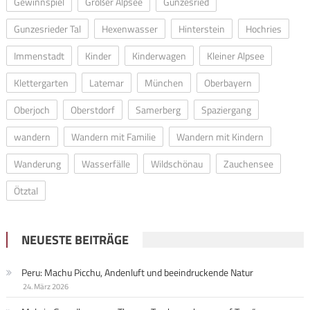
Gewinnspiel
Großer Alpsee
Gunzesried
Gunzesrieder Tal
Hexenwasser
Hinterstein
Hochries
Immenstadt
Kinder
Kinderwagen
Kleiner Alpsee
Klettergarten
Latemar
München
Oberbayern
Oberjoch
Oberstdorf
Samerberg
Spaziergang
wandern
Wandern mit Familie
Wandern mit Kindern
Wanderung
Wasserfälle
Wildschönau
Zauchensee
Ötztal
NEUESTE BEITRÄGE
Peru: Machu Picchu, Andenluft und beeindruckende Natur
24. März 2026