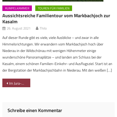
RUMPELKAMMER
TOUREN FÜR FAMILIEN
Aussichtsreiche Familientour vom Markbachjoch zur
Kasalm
26. August 2021
Thilo
Auf dieser Runde gibt es viele, viele Ausblicke – und zwar in alle
Himmelsrichtungen. Wir erwandern vom Markbachjoch hoch über
Niederau in der Wildschönau mit wenigen Höhenmeter einige
wunderschöne Panoramaplätze – und landen am Schluss bei der
Kasalm, einem schönen Familien-Einkehr- und Ausflugsziel. Start ist an
der Bergstation der Markbachjochbahn in Niederau. Mit den weißen […]
Beitragsnavigation
Im Jura-Museum auf der Willibaldsburg in Eichstätt
Schreibe einen Kommentar