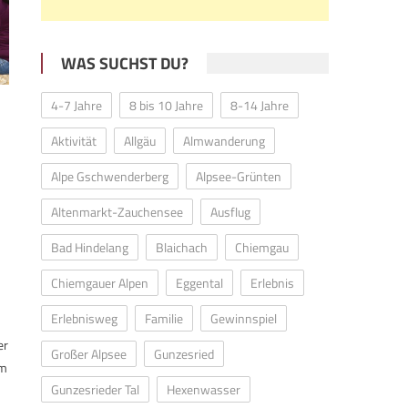
WAS SUCHST DU?
4-7 Jahre
8 bis 10 Jahre
8-14 Jahre
Aktivität
Allgäu
Almwanderung
Alpe Gschwenderberg
Alpsee-Grünten
Altenmarkt-Zauchensee
Ausflug
Bad Hindelang
Blaichach
Chiemgau
Chiemgauer Alpen
Eggental
Erlebnis
Erlebnisweg
Familie
Gewinnspiel
er
Großer Alpsee
Gunzesried
um
Gunzesrieder Tal
Hexenwasser