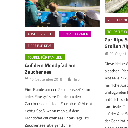
AUSFLUGSZIE
TOUREN FÜR 
AUSFLUGSZIELE
RUMPELKAMMER
Zur Alpe 
Großen Al
TIPPS FÜR KIDS
29. August
TOUREN FÜR FAMILIEN
Diese kleine 
Auf dem Mondpfad am
bisschen: Pl
Zauchensee
Alpsee, ein (
13. September 2018
Thilo
herrliche Ausb
Eine Runde um den Zauchensee? Kann
umliegenden 
jeder. Eine größere Runde um den
natürlich wic
Zauchensee und den Zauchbach? Macht
familie.de-Fam
richtig Spaß, wenn man auf dem
auf der Alpe S
Mondpfad Zauchensee unterwegs ist!
der Geheimti
Zauchensee ist eigentlich ein
also wandern 