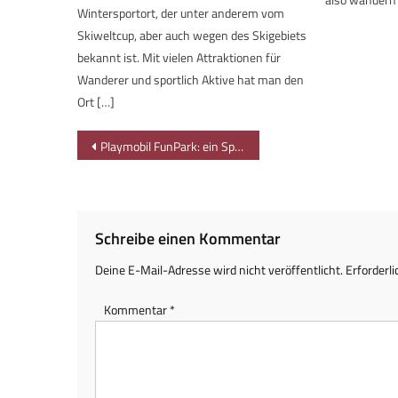
Wintersportort, der unter anderem vom
Skiweltcup, aber auch wegen des Skigebiets
bekannt ist. Mit vielen Attraktionen für
Wanderer und sportlich Aktive hat man den
Ort […]
Beitragsnavigation
Playmobil FunPark: ein Spielplatz in überdimensional
Schreibe einen Kommentar
Deine E-Mail-Adresse wird nicht veröffentlicht.
Erforderli
Kommentar
*