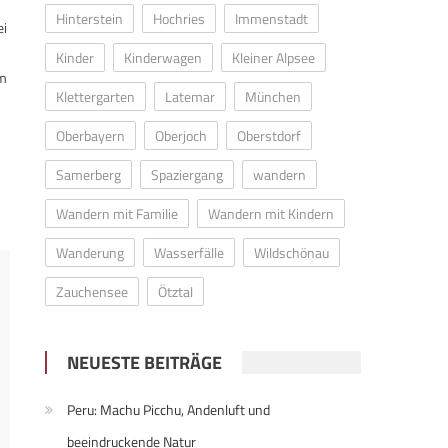
Hinterstein
Hochries
Immenstadt
ei
Kinder
Kinderwagen
Kleiner Alpsee
em
Klettergarten
Latemar
München
Oberbayern
Oberjoch
Oberstdorf
Samerberg
Spaziergang
wandern
Wandern mit Familie
Wandern mit Kindern
Wanderung
Wasserfälle
Wildschönau
Zauchensee
Ötztal
NEUESTE BEITRÄGE
Peru: Machu Picchu, Andenluft und
beeindruckende Natur