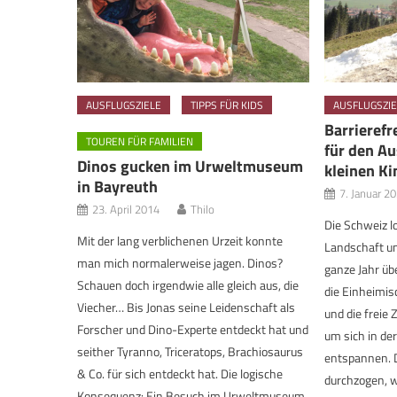
AUSFLUGSZIELE
TIPPS FÜR KIDS
AUSFLUGSZIE
Barrierefr
TOUREN FÜR FAMILIEN
für den Au
Dinos gucken im Urweltmuseum
kleinen Ki
in Bayreuth
7. Januar 2
23. April 2014
Thilo
Die Schweiz l
Mit der lang verblichenen Urzeit konnte
Landschaft un
man mich normalerweise jagen. Dinos?
ganze Jahr üb
Schauen doch irgendwie alle gleich aus, die
die Einheimi
Viecher… Bis Jonas seine Leidenschaft als
und die freie 
Forscher und Dino-Experte entdeckt hat und
um sich in de
seither Tyranno, Triceratops, Brachiosaurus
entspannen. D
& Co. für sich entdeckt hat. Die logische
durchzogen, 
Konsequenz: Ein Besuch im Urweltmuseum