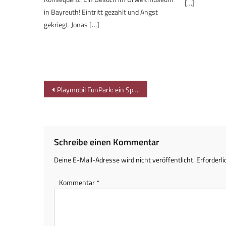
[…]
in Bayreuth! Eintritt gezahlt und Angst
gekriegt. Jonas […]
Beitragsnavigation
Playmobil FunPark: ein Spielplatz in überdimensional
Schreibe einen Kommentar
Deine E-Mail-Adresse wird nicht veröffentlicht.
Erforderli
Kommentar
*