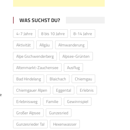
WAS SUCHST DU?
4-7 Jahre
8 bis 10 Jahre
8-14 Jahre
Aktivität
Allgäu
Almwanderung
Alpe Gschwenderberg
Alpsee-Grünten
Altenmarkt-Zauchensee
Ausflug
Bad Hindelang
Blaichach
Chiemgau
Chiemgauer Alpen
Eggental
Erlebnis
de
Erlebnisweg
Familie
Gewinnspiel
Großer Alpsee
Gunzesried
Gunzesrieder Tal
Hexenwasser