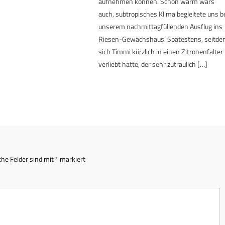
aufnehmen können. Schön warm wars
auch, subtropisches Klima begleitete uns b
unserem nachmittagfüllenden Ausflug ins
Riesen-Gewächshaus. Spätestens, seitd
sich Timmi kürzlich in einen Zitronenfalter
verliebt hatte, der sehr zutraulich […]
che Felder sind mit
*
markiert