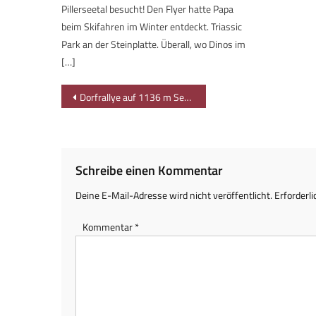
Pillerseetal besucht! Den Flyer hatte Papa
beim Skifahren im Winter entdeckt. Triassic
Park an der Steinplatte. Überall, wo Dinos im
[…]
Beitragsnavigation
Dorfrallye auf 1136 m Seehöhe: Runde um Oberjoch
Schreibe einen Kommentar
Deine E-Mail-Adresse wird nicht veröffentlicht.
Erforderli
Kommentar
*