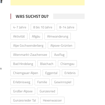
WAS SUCHST DU?
4-7 Jahre
8 bis 10 Jahre
8-14 Jahre
Aktivität
Allgäu
Almwanderung
Alpe Gschwenderberg
Alpsee-Grünten
Altenmarkt-Zauchensee
Ausflug
n
Bad Hindelang
Blaichach
Chiemgau
en
Chiemgauer Alpen
Eggental
Erlebnis
Erlebnisweg
Familie
Gewinnspiel
Großer Alpsee
Gunzesried
Gunzesrieder Tal
Hexenwasser