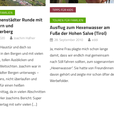
TIPPS FÜR KIDS
FAMILIEN
enstädter Runde mit
TOUREN FÜR FAMILIEN
orn und
Ausflug zum Hexenwasser am
erberg
Fuße der Hohen Salve (Tirol)
2020
Joachim Hafner
28. September 2010
eddi
r Haustür und doch so
Ja, meine Frau plagte mich schon lange
n den Bergen und mit vielen
damit, dass wir endlich mal gemeinsam
tollen Ausblicken und
nach Söll fahren sollten, zum sogenannte
Weitsichten. Joachim war in
„Hexenwasser“. Sie hatte von Freundinnen
dter Bergen unterwegs –
davon gehört und zeigte mir schon öfter d
uns, nicht überlaufen und
Werbefolder.
 für einen heißen
tag, da in vielen Abschnitten
Hier Joachims Bericht: Super
rtag mit sehr vielen […]