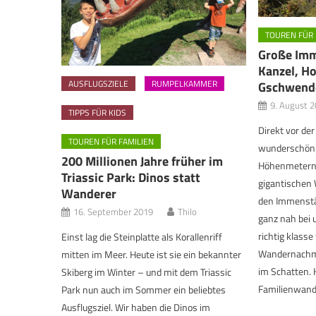
TOUREN FÜR 
Große Imm
Kanzel, H
AUSFLUGSZIELE
RUMPELKAMMER
Gschwend
9. August 
TIPPS FÜR KIDS
Direkt vor de
TOUREN FÜR FAMILIEN
wunderschön i
200 Millionen Jahre früher im
Höhenmetern, 
Triassic Park: Dinos statt
gigantischen 
Wanderer
den Immenstä
16. September 2019
Thilo
ganz nah bei 
richtig klasse
Einst lag die Steinplatte als Korallenriff
Wandernachmit
mitten im Meer. Heute ist sie ein bekannter
im Schatten. 
Skiberg im Winter – und mit dem Triassic
Familienwande
Park nun auch im Sommer ein beliebtes
Ausflugsziel. Wir haben die Dinos im