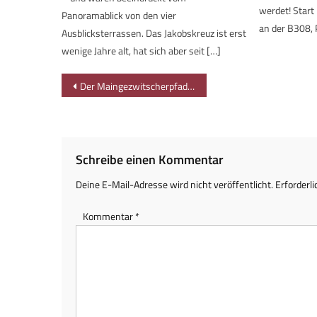
werdet! Start 
Panoramablick von den vier
an der B308, 
Ausblicksterrassen. Das Jakobskreuz ist erst
wenige Jahre alt, hat sich aber seit […]
Beitragsnavigation
Der Maingezwitscherpfad am Obermain
Schreibe einen Kommentar
Deine E-Mail-Adresse wird nicht veröffentlicht.
Erforderli
Kommentar
*