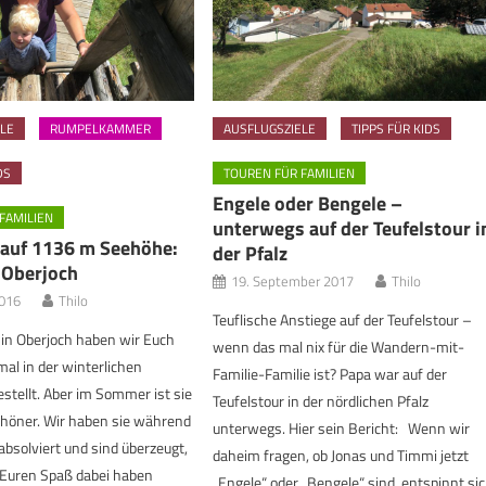
LE
RUMPELKAMMER
AUSFLUGSZIELE
TIPPS FÜR KIDS
DS
TOUREN FÜR FAMILIEN
Engele oder Bengele –
FAMILIEN
unterwegs auf der Teufelstour i
 auf 1136 m Seehöhe:
der Pfalz
Oberjoch
19. September 2017
Thilo
2016
Thilo
Teuflische Anstiege auf der Teufelstour –
e in Oberjoch haben wir Euch
wenn das mal nix für die Wandern-mit-
mal in der winterlichen
Familie-Familie ist? Papa war auf der
estellt. Aber im Sommer ist sie
Teufelstour in der nördlichen Pfalz
chöner. Wir haben sie während
unterwegs. Hier sein Bericht: Wenn wir
absolviert und sind überzeugt,
daheim fragen, ob Jonas und Timmi jetzt
 Euren Spaß dabei haben
„Engele“ oder „Bengele“ sind, entspinnt si