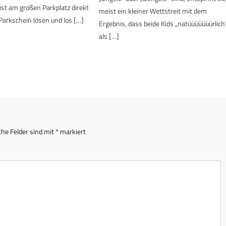
ist am großen Parkplatz direkt
meist ein kleiner Wettstreit mit dem
Parkschein lösen und los […]
Ergebnis, dass beide Kids „natüüüüüüürlich
als […]
che Felder sind mit
*
markiert