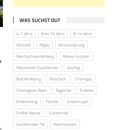
WAS SUCHST DU?
4-7 Jahre
8 bis 10 Jahre
8-14 Jahre
Aktivität
Allgäu
Almwanderung
Alpe Gschwenderberg
Alpsee-Grünten
n
Altenmarkt-Zauchensee
Ausflug
Bad Hindelang
Blaichach
Chiemgau
Chiemgauer Alpen
Eggental
Erlebnis
Erlebnisweg
Familie
Gewinnspiel
Großer Alpsee
Gunzesried
Gunzesrieder Tal
Hexenwasser
ch