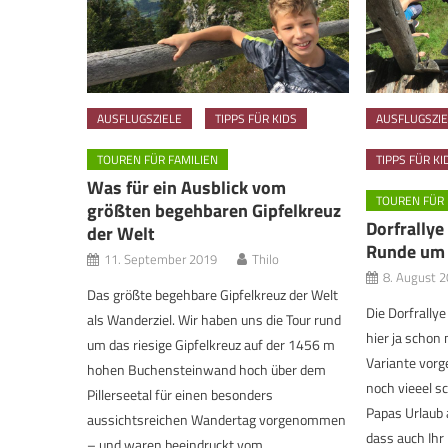
AUSFLUGSZIELE
TIPPS FÜR KIDS
AUSFLUGSZIE
TOUREN FÜR FAMILIEN
TIPPS FÜR KI
Was für ein Ausblick vom
TOUREN FÜR 
größten begehbaren Gipfelkreuz
Dorfrallye
der Welt
Runde um 
11. September 2019
Thilo
8. August 
Das größte begehbare Gipfelkreuz der Welt
Die Dorfrally
als Wanderziel. Wir haben uns die Tour rund
hier ja schon 
um das riesige Gipfelkreuz auf der 1456 m
Variante vorg
hohen Buchensteinwand hoch über dem
noch vieeel s
Pillerseetal für einen besonders
Papas Urlaub 
aussichtsreichen Wandertag vorgenommen
dass auch Ihr
– und waren beeindruckt vom