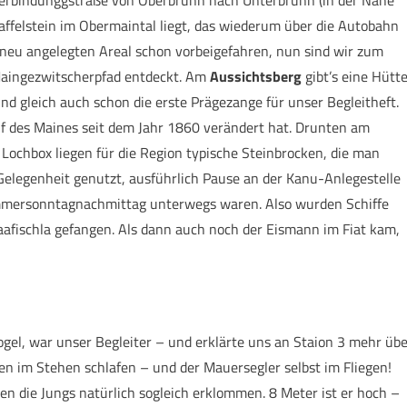
affelstein im Obermaintal liegt, das wiederum über die Autobahn
m neu angelegten Areal schon vorbeigefahren, nun sind wir zum
Maingezwitscherpfad entdeckt. Am
Aussichtsberg
gibt’s eine Hütt
und gleich auch schon die erste Prägezange für unser Begleitheft.
auf des Maines seit dem Jahr 1860 verändert hat. Drunten am
 Lochbox liegen für die Region typische Steinbrocken, die man
Gelegenheit genutzt, ausführlich Pause an der Kanu-Anlegestelle
mmersonntagnachmittag unterwegs waren. Also wurden Schiffe
Maafischla gefangen. Als dann auch noch der Eismann im Fiat kam,
Vogel, war unser Begleiter – und erklärte uns an Staion 3 mehr üb
nen im Stehen schlafen – und der Mauersegler selbst im Fliegen!
den die Jungs natürlich sogleich erklommen. 8 Meter ist er hoch –