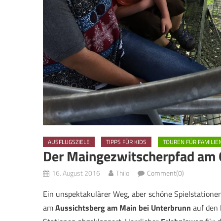
AUSFLUGSZIELE
TIPPS FÜR KIDS
TOUREN FÜR FAMILIE
Der Maingezwitscherpfad am
16. August 2016
Thilo
Comment(0)
Ein unspektakulärer Weg, aber schöne Spielstationen 
am
Aussichtsberg am Main bei Unterbrunn
auf den