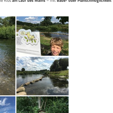
ie Kids
am Lauf des Mains
– mit
Bade- oder Planschmöglichkeit