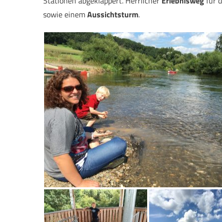
Stationen abgeklappert. Herrlicher
Erlebnisweg
für d
sowie einem
Aussichtsturm
.