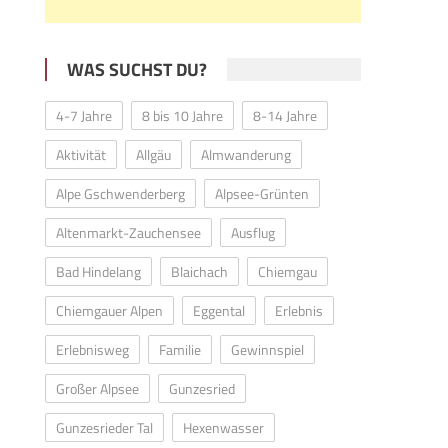
WAS SUCHST DU?
4-7 Jahre
8 bis 10 Jahre
8-14 Jahre
Aktivität
Allgäu
Almwanderung
Alpe Gschwenderberg
Alpsee-Grünten
Altenmarkt-Zauchensee
Ausflug
Bad Hindelang
Blaichach
Chiemgau
Chiemgauer Alpen
Eggental
Erlebnis
Erlebnisweg
Familie
Gewinnspiel
Großer Alpsee
Gunzesried
Gunzesrieder Tal
Hexenwasser