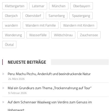
Klettergarten
Latemar
München
Oberbayern
Oberjoch
Oberstdorf
Samerberg
Spaziergang
wandern
Wandern mit Familie
Wandern mit Kindern
Wanderung
Wasserfälle
Wildschönau
Zauchensee
Ötztal
NEUESTE BEITRÄGE
Peru: Machu Picchu, Andenluft und beeindruckende Natur
24. März 2026
Mal ein Grundkurs zum Thema „Trockennahrung auf Tour“
9. Februar 2026
Auf dem Schennaer Waalweg von Verdins zum Genuss im
Hohenwart