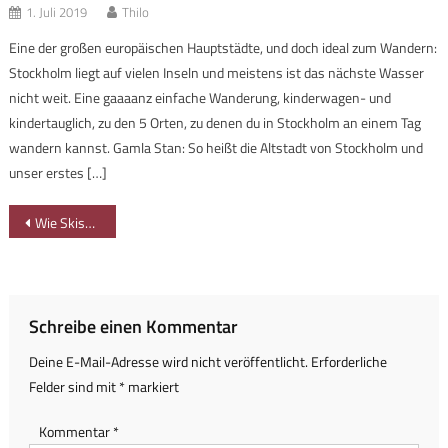
1. Juli 2019
Thilo
Eine der großen europäischen Hauptstädte, und doch ideal zum Wandern:
Stockholm liegt auf vielen Inseln und meistens ist das nächste Wasser
nicht weit. Eine gaaaanz einfache Wanderung, kinderwagen- und
kindertauglich, zu den 5 Orten, zu denen du in Stockholm an einem Tag
wandern kannst. Gamla Stan: So heißt die Altstadt von Stockholm und
unser erstes […]
Beitragsnavigation
Wie Skischul-Pinguin Bobo in die Alpen kam – Interview
Schreibe einen Kommentar
Deine E-Mail-Adresse wird nicht veröffentlicht.
Erforderliche
Felder sind mit
*
markiert
Kommentar
*