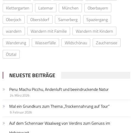
Klettergarten
Latemar
München
Oberbayern
Oberjoch
Oberstdorf
Samerberg
Spaziergang
wandern
Wandern mit Familie
Wandern mit Kindern
Wanderung
Wasserfälle
Wildschönau
Zauchensee
Ötztal
NEUESTE BEITRÄGE
Peru: Machu Picchu, Andenluft und beeindruckende Natur
24. März 2026
Mal ein Grundkurs zum Thema „Trockennahrung auf Tour“
9. Februar 2026
Auf dem Schennaer Waalweg von Verdins zum Genuss im
Hohenwart