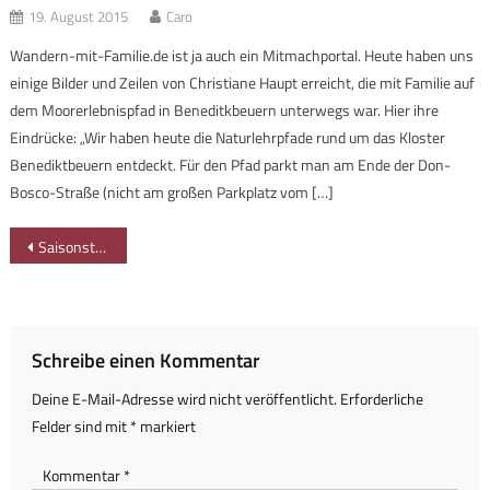
19. August 2015
Caro
Wandern-mit-Familie.de ist ja auch ein Mitmachportal. Heute haben uns
einige Bilder und Zeilen von Christiane Haupt erreicht, die mit Familie auf
dem Moorerlebnispfad in Beneditkbeuern unterwegs war. Hier ihre
Eindrücke: „Wir haben heute die Naturlehrpfade rund um das Kloster
Benediktbeuern entdeckt. Für den Pfad parkt man am Ende der Don-
Bosco-Straße (nicht am großen Parkplatz vom […]
Beitragsnavigation
Saisonstart – zum Piraten-Spielplatz am Großen Alpsee
Schreibe einen Kommentar
Deine E-Mail-Adresse wird nicht veröffentlicht.
Erforderliche
Felder sind mit
*
markiert
Kommentar
*