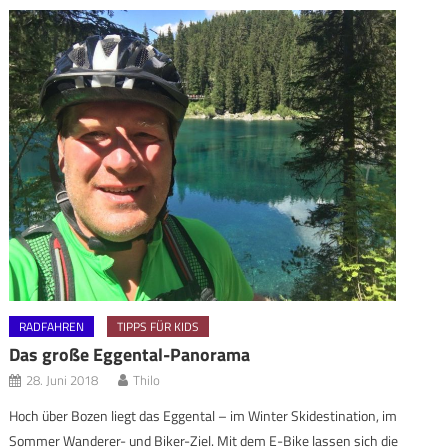
RADFAHREN
TIPPS FÜR KIDS
Das große Eggental-Panorama
28. Juni 2018
Thilo
Hoch über Bozen liegt das Eggental – im Winter Skidestination, im
Sommer Wanderer- und Biker-Ziel. Mit dem E-Bike lassen sich die