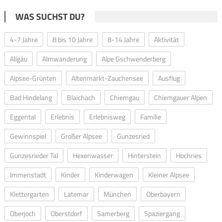
WAS SUCHST DU?
4-7 Jahre
8 bis 10 Jahre
8-14 Jahre
Aktivität
Allgäu
Almwanderung
Alpe Gschwenderberg
Alpsee-Grünten
Altenmarkt-Zauchensee
Ausflug
Bad Hindelang
Blaichach
Chiemgau
Chiemgauer Alpen
Eggental
Erlebnis
Erlebnisweg
Familie
Gewinnspiel
Großer Alpsee
Gunzesried
Gunzesrieder Tal
Hexenwasser
Hinterstein
Hochries
Immenstadt
Kinder
Kinderwagen
Kleiner Alpsee
Klettergarten
Latemar
München
Oberbayern
Oberjoch
Oberstdorf
Samerberg
Spaziergang