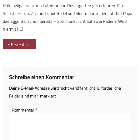
Höhenzüge zwischen Latemar und Rosengarten gut erfahren. Ein
Selbstversuch. Zu Lande, auf Rodel und Skiern und in der Luft hat Papa
das Eggental schon bereits – aber noch nicht auf zwei Rädern. Wird
hiermit […]
Beitragsnavigation
Erste Alpwanderung: minimalistisch zur Alpe Schneidberg
Schreibe einen Kommentar
Deine E-Mail-Adresse wird nicht veröffentlicht.
Erforderliche
Felder sind mit
*
markiert
Kommentar
*