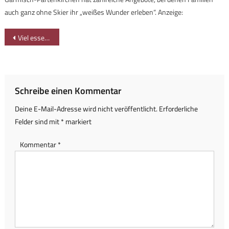
auch ganz ohne Skier ihr „weißes Wunder erleben“. Anzeige:
Beitragsnavigation
Viel essen, viel sehen: Stadtrundgang in Dublin
Schreibe einen Kommentar
Deine E-Mail-Adresse wird nicht veröffentlicht.
Erforderliche
Felder sind mit
*
markiert
Kommentar
*