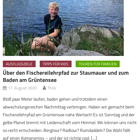
AUSFLUGSZIELE
TIPPS FÜR KIDS
TOUREN FÜR FAMILIEN
Über den Fischereilehrpfad zur Staumauer und zum
Baden am Grüntensee
17. August 2020
Thilo
Bloß paar Meter laufen, baden gehen und trotzdem einen
abwechslungsreichen Nachmittag verbringen. Haben wir gemacht beim
Fischereilehrpfad am Grüntensee nahe Wertach! Es ist Sonntag und der
gelbe Planet brennt mit Leidenschaft vom Himmel. Wir können uns nicht
so recht entscheiden: Bergtour? Radtour? Rumdaddeln? Die Wahl fällt
auf einen Kompromiss – und der ist richtig cool. […]