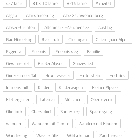
4-7 Jahre
8 bis 10 Jahre
8-14 Jahre
Aktivität
Allgäu
Almwanderung
Alpe Gschwenderberg
Alpsee-Grünten
Altenmarkt-Zauchensee
Ausflug
Bad Hindelang
Blaichach
Chiemgau
Chiemgauer Alpen
Eggental
Erlebnis
Erlebnisweg
Familie
Gewinnspiel
Großer Alpsee
Gunzesried
Gunzesrieder Tal
Hexenwasser
Hinterstein
Hochries
Immenstadt
Kinder
Kinderwagen
Kleiner Alpsee
Klettergarten
Latemar
München
Oberbayern
Oberjoch
Oberstdorf
Samerberg
Spaziergang
wandern
Wandern mit Familie
Wandern mit Kindern
Wanderung
Wasserfälle
Wildschönau
Zauchensee