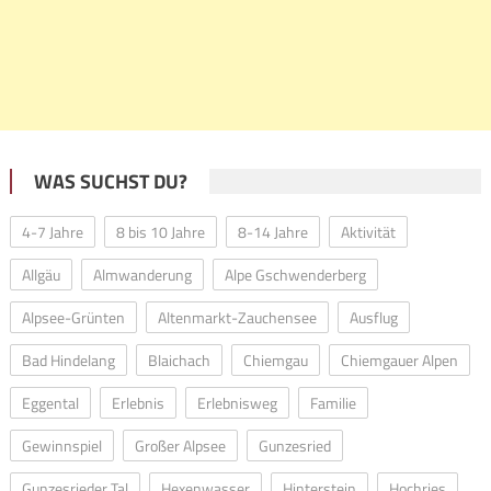
WAS SUCHST DU?
4-7 Jahre
8 bis 10 Jahre
8-14 Jahre
Aktivität
Allgäu
Almwanderung
Alpe Gschwenderberg
Alpsee-Grünten
Altenmarkt-Zauchensee
Ausflug
Bad Hindelang
Blaichach
Chiemgau
Chiemgauer Alpen
Eggental
Erlebnis
Erlebnisweg
Familie
Gewinnspiel
Großer Alpsee
Gunzesried
Gunzesrieder Tal
Hexenwasser
Hinterstein
Hochries