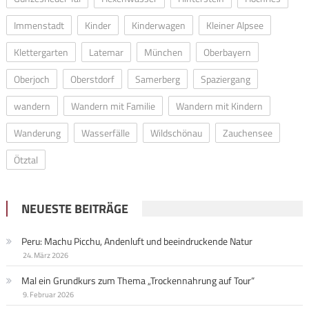
Immenstadt
Kinder
Kinderwagen
Kleiner Alpsee
Klettergarten
Latemar
München
Oberbayern
Oberjoch
Oberstdorf
Samerberg
Spaziergang
wandern
Wandern mit Familie
Wandern mit Kindern
Wanderung
Wasserfälle
Wildschönau
Zauchensee
Ötztal
NEUESTE BEITRÄGE
Peru: Machu Picchu, Andenluft und beeindruckende Natur
24. März 2026
Mal ein Grundkurs zum Thema „Trockennahrung auf Tour“
9. Februar 2026