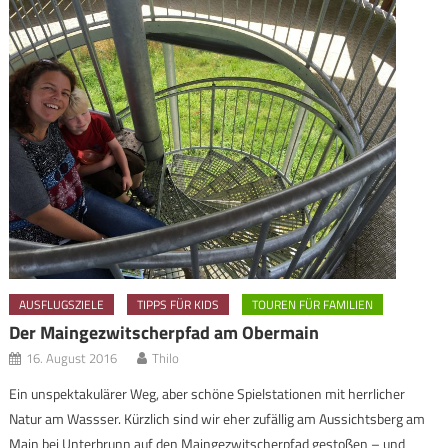
AUSFLUGSZIELE
TIPPS FÜR KIDS
TOUREN FÜR FAMILIEN
Der Maingezwitscherpfad am Obermain
16. August 2016
Thilo
Ein unspektakulärer Weg, aber schöne Spielstationen mit herrlicher
Natur am Wassser. Kürzlich sind wir eher zufällig am Aussichtsberg am
Main bei Unterbrunn auf den Maingezwitscherpfad gestoßen – und