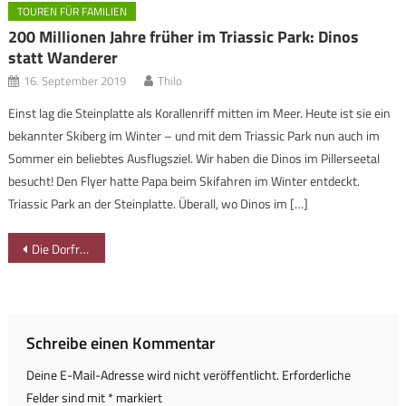
TOUREN FÜR FAMILIEN
200 Millionen Jahre früher im Triassic Park: Dinos
statt Wanderer
16. September 2019
Thilo
Einst lag die Steinplatte als Korallenriff mitten im Meer. Heute ist sie ein
bekannter Skiberg im Winter – und mit dem Triassic Park nun auch im
Sommer ein beliebtes Ausflugsziel. Wir haben die Dinos im Pillerseetal
besucht! Den Flyer hatte Papa beim Skifahren im Winter entdeckt.
Triassic Park an der Steinplatte. Überall, wo Dinos im […]
Beitragsnavigation
Die Dorfrallye für Kinder in Bad Hindelang
Schreibe einen Kommentar
Deine E-Mail-Adresse wird nicht veröffentlicht.
Erforderliche
Felder sind mit
*
markiert