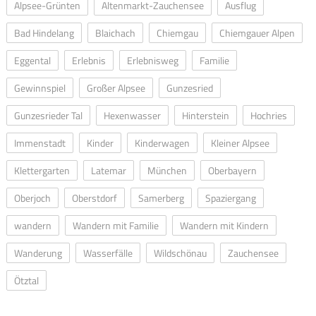
Alpsee-Grünten
Altenmarkt-Zauchensee
Ausflug
Bad Hindelang
Blaichach
Chiemgau
Chiemgauer Alpen
Eggental
Erlebnis
Erlebnisweg
Familie
Gewinnspiel
Großer Alpsee
Gunzesried
Gunzesrieder Tal
Hexenwasser
Hinterstein
Hochries
Immenstadt
Kinder
Kinderwagen
Kleiner Alpsee
Klettergarten
Latemar
München
Oberbayern
Oberjoch
Oberstdorf
Samerberg
Spaziergang
wandern
Wandern mit Familie
Wandern mit Kindern
Wanderung
Wasserfälle
Wildschönau
Zauchensee
Ötztal