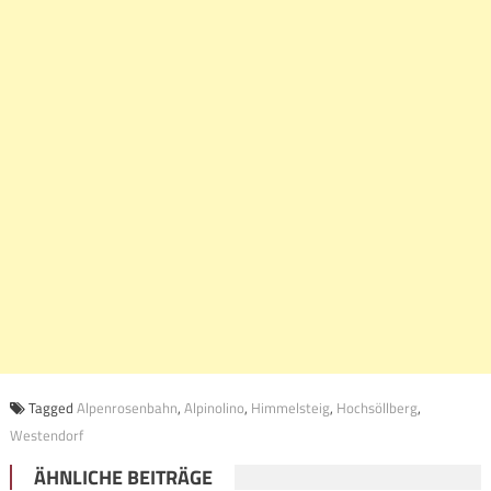
Tagged
Alpenrosenbahn
,
Alpinolino
,
Himmelsteig
,
Hochsöllberg
,
Westendorf
ÄHNLICHE BEITRÄGE