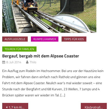
AUSFLUGSZIELE
RUMPELKAMMER
TIPPS FÜR KIDS
TOUREN FÜR FAMILIEN
Bergauf, bergab mit dem Alpsee Coaster
8. Juli 2014
Thilo
Ein Ausflug zum Rodeln im Hochsommer. Bei uns vor der Haustüre kein
Problem, wir fahren dann einfach nach Ratholz und gönnen uns eine
Fahrt mit dem Alpsee Coaster. Neulich war’s mal wieder soweit – eine
Stunde nach der Bergfahrt und 68 Kurven, 23 Wellen, 7 Jumps und 4
Brücken später waren wir wieder im Tal. […]
Beitragsnavigation
1,7 km Kinderspaß pur: das Hexenwasser in Söll am Wilden Kaiser
Käsbrotrallye zur Alpe Gschwenderberg