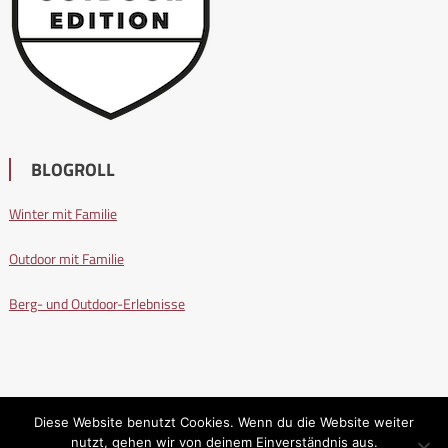
BLOGROLL
Winter mit Familie
Outdoor mit Familie
Berg- und Outdoor-Erlebnisse
Diese Website benutzt Cookies. Wenn du die Website weiter
nutzt, gehen wir von deinem Einverständnis aus.
Wandern mit Familie
|
Editorial by
MysteryThemes
.