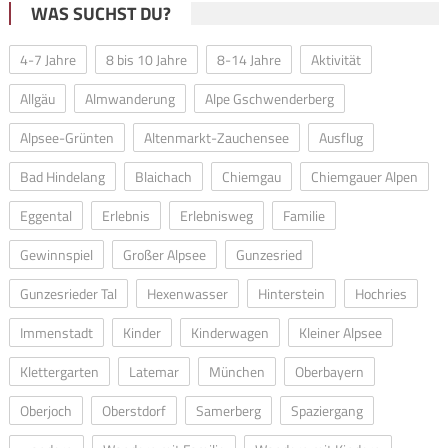
WAS SUCHST DU?
4-7 Jahre
8 bis 10 Jahre
8-14 Jahre
Aktivität
Allgäu
Almwanderung
Alpe Gschwenderberg
Alpsee-Grünten
Altenmarkt-Zauchensee
Ausflug
Bad Hindelang
Blaichach
Chiemgau
Chiemgauer Alpen
Eggental
Erlebnis
Erlebnisweg
Familie
Gewinnspiel
Großer Alpsee
Gunzesried
Gunzesrieder Tal
Hexenwasser
Hinterstein
Hochries
Immenstadt
Kinder
Kinderwagen
Kleiner Alpsee
Klettergarten
Latemar
München
Oberbayern
Oberjoch
Oberstdorf
Samerberg
Spaziergang