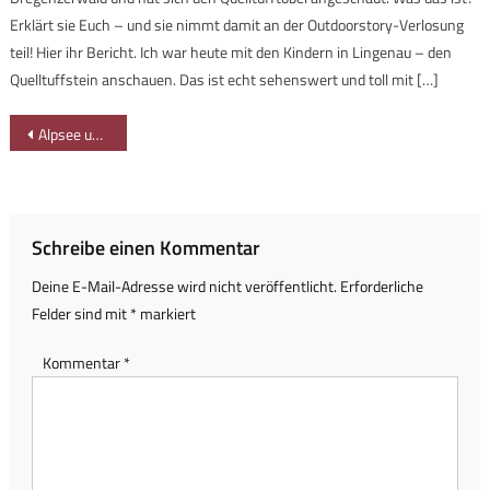
Erklärt sie Euch – und sie nimmt damit an der Outdoorstory-Verlosung
teil! Hier ihr Bericht. Ich war heute mit den Kindern in Lingenau – den
Quelltuffstein anschauen. Das ist echt sehenswert und toll mit […]
Beitragsnavigation
Alpsee unter dem Motto spaziergehen-mit-familie.de
Schreibe einen Kommentar
Deine E-Mail-Adresse wird nicht veröffentlicht.
Erforderliche
Felder sind mit
*
markiert
Kommentar
*