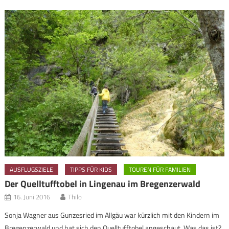
AUSFLUGSZIELE
TIPPS FÜR KIDS
TOUREN FÜR FAMILIEN
Der Quelltufftobel in Lingenau im Bregenzerwald
16. Juni 2016
Thilo
Sonja Wagner aus Gunzesried im Allgäu war kürzlich mit den Kindern im
Bregenzerwald und hat sich den Quelltufftobel angeschaut. Was das ist?