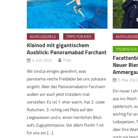
AUSFLUGSZIELE
TIPPS FÜR KIDS
AUSFLUGSZIE
Kleinod mit gigantischem
TOUREN FÜR 
Ausblick: Panoramabad Farchant
Facettenb
4. Juni 2024
Thilo
Neuer Bie
Wir sind ja einiges gewohnt, was
Ammergau
panorama-reiche Freibäder bei uns zuhause
5. Mai 2022
angeht. Aber das Panoramabad in Farchant
Ein neuer Leh
wollen wir euch jetzt trotzdem mal
aus ins Reich
vorstellen: Es ist 1. eher warm, hat 2. coole
spielerisch, 
Rutschen, 3. richtig viel Platz auf den
wichtig für un
Liegewiesen und 4. einen herrlichen Blick
Leibspeisen, 
aufs Zugspitzmassiv. Vor allem Punkt 1 ist
über ihre Wor
für uns ein […]
noch nie besc