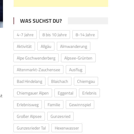
WAS SUCHST DU?
4-7 Jahre
8 bis 10 Jahre
8-14 Jahre
Aktivität
Allgäu
Almwanderung
Alpe Gschwenderberg
Alpsee-Grünten
Altenmarkt-Zauchensee
Ausflug
Bad Hindelang
Blaichach
Chiemgau
Chiemgauer Alpen
Eggental
Erlebnis
st
Erlebnisweg
Familie
Gewinnspiel
Großer Alpsee
Gunzesried
Gunzesrieder Tal
Hexenwasser