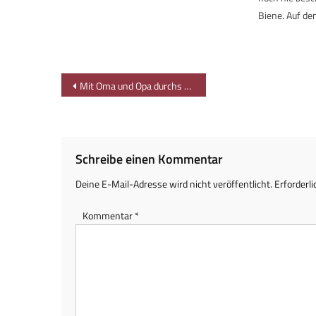
Biene. Auf d
Beitragsnavigation
Mit Oma und Opa durchs Werdensteiner Moor
Schreibe einen Kommentar
Deine E-Mail-Adresse wird nicht veröffentlicht.
Erforderli
Kommentar
*