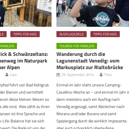
LE
TIPPS FÜR KIDS
AUSFLUGSZIELE
TIPPS FÜR KIDS
FAMILIEN
TOUREN FÜR FAMILIEN
lick & Schwänzeltanz:
Wanderung durch die
nenweg im Naturpark
Lagunenstadt Venedig: vom
er Alpen
Markusplatz zur Rialtobrücke
Caro
29. September 2014
Thilo
rpfad führt von Bad Kohlgrub
Einmal im Jahr steht unsere Camping-
 der Bienen und vermittelt
Cavallino-Woche an – und einmal im Jahr i
warum diese kleinen Wesen so
dann meistens auch ein Ausflug nach
s alle sind. Klee zählt zu ihren
Venedig angesagt, samt Abstecher nach
Tanzen ist ihre Sprache und
Murano und/oder Burano und samt
k-Life-Balance hat sie sich
Spaziergang durch die wirklich imposante,
hwert: Die Rede ist von der
aber auch schrecklich überlaufene