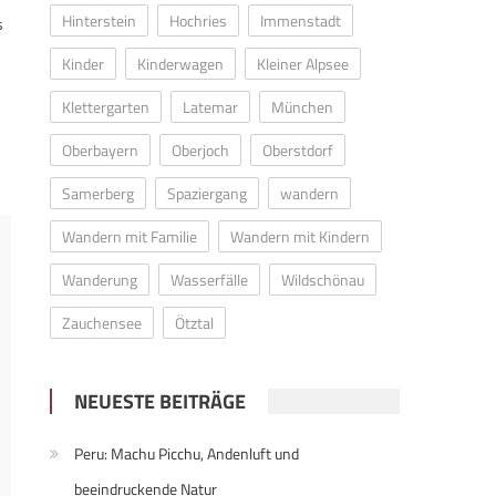
Hinterstein
Hochries
Immenstadt
s
Kinder
Kinderwagen
Kleiner Alpsee
Klettergarten
Latemar
München
Oberbayern
Oberjoch
Oberstdorf
Samerberg
Spaziergang
wandern
Wandern mit Familie
Wandern mit Kindern
Wanderung
Wasserfälle
Wildschönau
Zauchensee
Ötztal
NEUESTE BEITRÄGE
Peru: Machu Picchu, Andenluft und
beeindruckende Natur