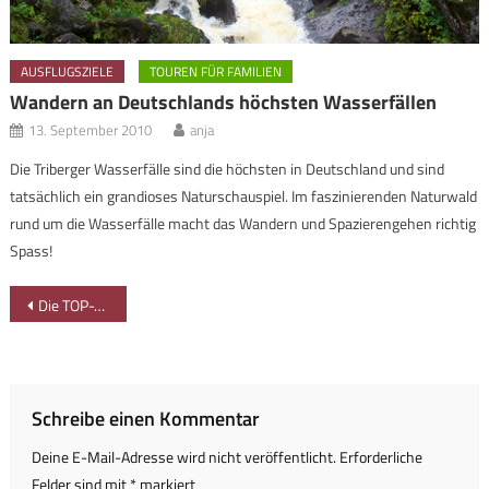
AUSFLUGSZIELE
TOUREN FÜR FAMILIEN
Wandern an Deutschlands höchsten Wasserfällen
13. September 2010
anja
Die Triberger Wasserfälle sind die höchsten in Deutschland und sind
tatsächlich ein grandioses Naturschauspiel. Im faszinierenden Naturwald
rund um die Wasserfälle macht das Wandern und Spazierengehen richtig
Spass!
Beitragsnavigation
Die TOP-Tour für Familien im Allgäu!
Schreibe einen Kommentar
Deine E-Mail-Adresse wird nicht veröffentlicht.
Erforderliche
Felder sind mit
*
markiert