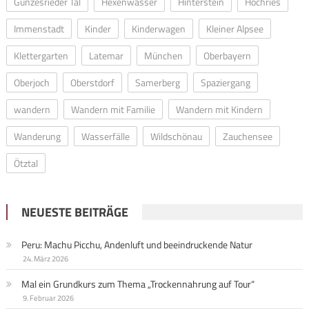
Gunzesrieder Tal
Hexenwasser
Hinterstein
Hochries
Immenstadt
Kinder
Kinderwagen
Kleiner Alpsee
Klettergarten
Latemar
München
Oberbayern
Oberjoch
Oberstdorf
Samerberg
Spaziergang
wandern
Wandern mit Familie
Wandern mit Kindern
Wanderung
Wasserfälle
Wildschönau
Zauchensee
Ötztal
NEUESTE BEITRÄGE
Peru: Machu Picchu, Andenluft und beeindruckende Natur
24. März 2026
Mal ein Grundkurs zum Thema „Trockennahrung auf Tour“
9. Februar 2026