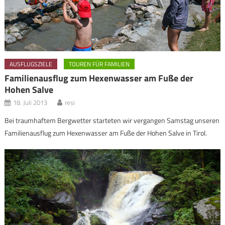
AUSFLUGSZIELE
TOUREN FÜR FAMILIEN
Familienausflug zum Hexenwasser am Fuße der
Hohen Salve
18. Juli 2013
resi
Bei traumhaftem Bergwetter starteten wir vergangen Samstag unseren
Familienausflug zum Hexenwasser am Fuße der Hohen Salve in Tirol.