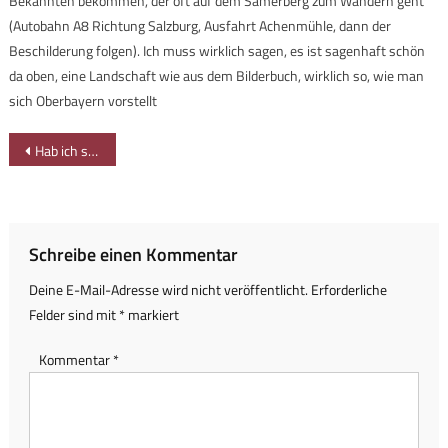
Bekannten bekommen, der oft auf dem Samerberg zum Wandern geht
(Autobahn A8 Richtung Salzburg, Ausfahrt Achenmühle, dann der
Beschilderung folgen). Ich muss wirklich sagen, es ist sagenhaft schön
da oben, eine Landschaft wie aus dem Bilderbuch, wirklich so, wie man
sich Oberbayern vorstellt
Beitragsnavigation
Hab ich selbst gemacht – Brettspiele aus der Natur
Schreibe einen Kommentar
Deine E-Mail-Adresse wird nicht veröffentlicht.
Erforderliche
Felder sind mit
*
markiert
Kommentar
*