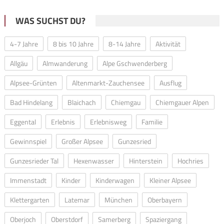
WAS SUCHST DU?
4-7 Jahre
8 bis 10 Jahre
8-14 Jahre
Aktivität
Allgäu
Almwanderung
Alpe Gschwenderberg
Alpsee-Grünten
Altenmarkt-Zauchensee
Ausflug
Bad Hindelang
Blaichach
Chiemgau
Chiemgauer Alpen
Eggental
Erlebnis
Erlebnisweg
Familie
Gewinnspiel
Großer Alpsee
Gunzesried
Gunzesrieder Tal
Hexenwasser
Hinterstein
Hochries
Immenstadt
Kinder
Kinderwagen
Kleiner Alpsee
Klettergarten
Latemar
München
Oberbayern
Oberjoch
Oberstdorf
Samerberg
Spaziergang