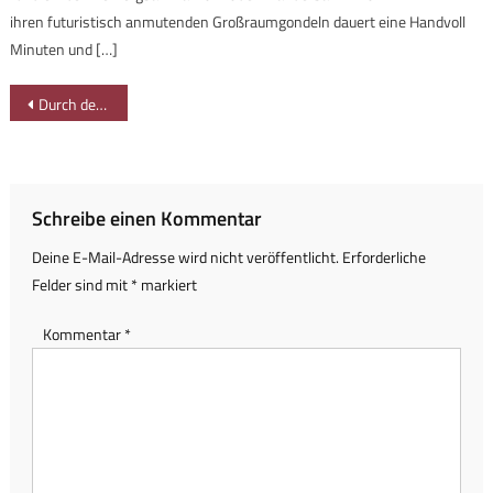
ihren futuristisch anmutenden Großraumgondeln dauert eine Handvoll
Minuten und […]
Beitragsnavigation
Durch den Eistobel und über die Tobelbrücke
Schreibe einen Kommentar
Deine E-Mail-Adresse wird nicht veröffentlicht.
Erforderliche
Felder sind mit
*
markiert
Kommentar
*