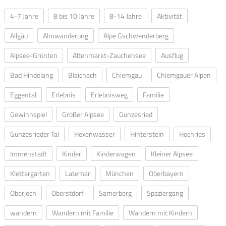
4-7 Jahre
8 bis 10 Jahre
8-14 Jahre
Aktivität
Allgäu
Almwanderung
Alpe Gschwenderberg
Alpsee-Grünten
Altenmarkt-Zauchensee
Ausflug
Bad Hindelang
Blaichach
Chiemgau
Chiemgauer Alpen
Eggental
Erlebnis
Erlebnisweg
Familie
Gewinnspiel
Großer Alpsee
Gunzesried
Gunzesrieder Tal
Hexenwasser
Hinterstein
Hochries
Immenstadt
Kinder
Kinderwagen
Kleiner Alpsee
Klettergarten
Latemar
München
Oberbayern
Oberjoch
Oberstdorf
Samerberg
Spaziergang
wandern
Wandern mit Familie
Wandern mit Kindern