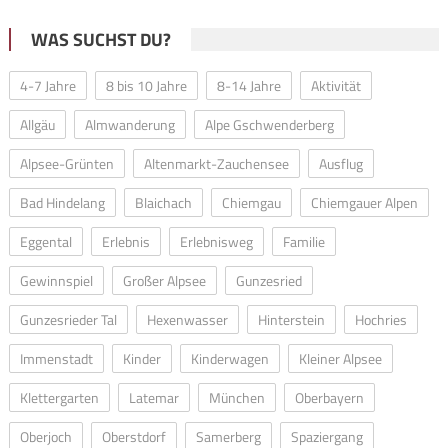
WAS SUCHST DU?
4-7 Jahre
8 bis 10 Jahre
8-14 Jahre
Aktivität
Allgäu
Almwanderung
Alpe Gschwenderberg
Alpsee-Grünten
Altenmarkt-Zauchensee
Ausflug
Bad Hindelang
Blaichach
Chiemgau
Chiemgauer Alpen
Eggental
Erlebnis
Erlebnisweg
Familie
Gewinnspiel
Großer Alpsee
Gunzesried
Gunzesrieder Tal
Hexenwasser
Hinterstein
Hochries
Immenstadt
Kinder
Kinderwagen
Kleiner Alpsee
Klettergarten
Latemar
München
Oberbayern
Oberjoch
Oberstdorf
Samerberg
Spaziergang