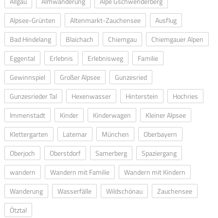
Allgäu
Almwanderung
Alpe Gschwenderberg
Alpsee-Grünten
Altenmarkt-Zauchensee
Ausflug
Bad Hindelang
Blaichach
Chiemgau
Chiemgauer Alpen
Eggental
Erlebnis
Erlebnisweg
Familie
Gewinnspiel
Großer Alpsee
Gunzesried
Gunzesrieder Tal
Hexenwasser
Hinterstein
Hochries
Immenstadt
Kinder
Kinderwagen
Kleiner Alpsee
Klettergarten
Latemar
München
Oberbayern
Oberjoch
Oberstdorf
Samerberg
Spaziergang
wandern
Wandern mit Familie
Wandern mit Kindern
Wanderung
Wasserfälle
Wildschönau
Zauchensee
Ötztal