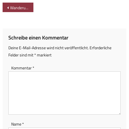
Beitragsnavigation
Wanderung durch München: FC Bayern und der Baby-Eisbär im Tierpark Hellabrunn
Schreibe einen Kommentar
Deine E-Mail-Adresse wird nicht veröffentlicht.
Erforderliche
Felder sind mit
*
markiert
Kommentar
*
Name
*