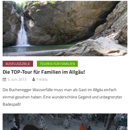
AUSFLUGSZIELE
TOUREN FÜR FAMILIEN
Die TOP-Tour für Familien im Allgäu!
5. Juni 2013
Freddy
Die Buchenegger Wasserfälle muss man als Gast im Allgäu einfach
einmal gesehen haben. Eine wunderschöne Gegend und unbegrenzter
Badespaß!