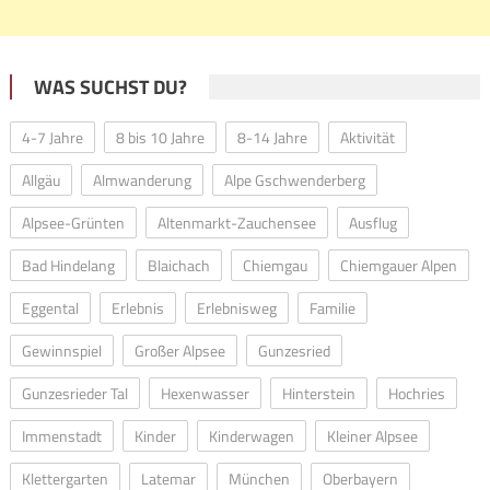
WAS SUCHST DU?
4-7 Jahre
8 bis 10 Jahre
8-14 Jahre
Aktivität
Allgäu
Almwanderung
Alpe Gschwenderberg
Alpsee-Grünten
Altenmarkt-Zauchensee
Ausflug
Bad Hindelang
Blaichach
Chiemgau
Chiemgauer Alpen
Eggental
Erlebnis
Erlebnisweg
Familie
Gewinnspiel
Großer Alpsee
Gunzesried
Gunzesrieder Tal
Hexenwasser
Hinterstein
Hochries
Immenstadt
Kinder
Kinderwagen
Kleiner Alpsee
Klettergarten
Latemar
München
Oberbayern