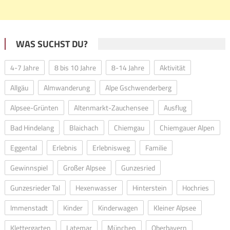
WAS SUCHST DU?
4-7 Jahre
8 bis 10 Jahre
8-14 Jahre
Aktivität
Allgäu
Almwanderung
Alpe Gschwenderberg
Alpsee-Grünten
Altenmarkt-Zauchensee
Ausflug
Bad Hindelang
Blaichach
Chiemgau
Chiemgauer Alpen
Eggental
Erlebnis
Erlebnisweg
Familie
Gewinnspiel
Großer Alpsee
Gunzesried
Gunzesrieder Tal
Hexenwasser
Hinterstein
Hochries
Immenstadt
Kinder
Kinderwagen
Kleiner Alpsee
Klettergarten
Latemar
München
Oberbayern