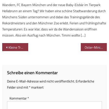
Wandern, FC Bayern München und der neue Baby-Eisbär im Tierpark
Hellabrunn an einem Tag? Wir haben eine schöne Stadtwanderung durch
Münchens Süden unternommen und dabei das Trainingsgelände des
Rekordmeisters und den Münchner Zoo erlebt. Ferien und frühlingshafte
Temperaturen: Es war klar, dass wir da die Wandersaison eröffnen
müssen. Also ein Ausflug nach München. Timmi wollte […]
Beitragsnavigation
Kleine Traumtour durch die Gießenbachklamm zur Schopperalm
Oster-Mini-Gewinnspiel: 5 x Kinderapotheke für Zuhause
Schreibe einen Kommentar
Deine E-Mail-Adresse wird nicht veröffentlicht.
Erforderliche
Felder sind mit
*
markiert
Kommentar
*