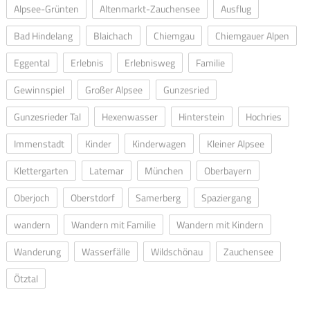
Alpsee-Grünten
Altenmarkt-Zauchensee
Ausflug
Bad Hindelang
Blaichach
Chiemgau
Chiemgauer Alpen
Eggental
Erlebnis
Erlebnisweg
Familie
Gewinnspiel
Großer Alpsee
Gunzesried
Gunzesrieder Tal
Hexenwasser
Hinterstein
Hochries
Immenstadt
Kinder
Kinderwagen
Kleiner Alpsee
Klettergarten
Latemar
München
Oberbayern
Oberjoch
Oberstdorf
Samerberg
Spaziergang
wandern
Wandern mit Familie
Wandern mit Kindern
Wanderung
Wasserfälle
Wildschönau
Zauchensee
Ötztal