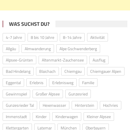
WAS SUCHST DU?
4-7 Jahre
8 bis 10 Jahre
8-14 Jahre
Aktivität
Allgäu
Almwanderung
Alpe Gschwenderberg
Alpsee-Grünten
Altenmarkt-Zauchensee
Ausflug
Bad Hindelang
Blaichach
Chiemgau
Chiemgauer Alpen
Eggental
Erlebnis
Erlebnisweg
Familie
Gewinnspiel
Großer Alpsee
Gunzesried
Gunzesrieder Tal
Hexenwasser
Hinterstein
Hochries
Immenstadt
Kinder
Kinderwagen
Kleiner Alpsee
Klettergarten
Latemar
München
Oberbayern