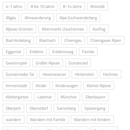
4-7 Jahre
8 bis 10 Jahre
8-14 Jahre
Aktivität
Allgäu
Almwanderung
Alpe Gschwenderberg
Alpsee-Grünten
Altenmarkt-Zauchensee
Ausflug
Bad Hindelang
Blaichach
Chiemgau
Chiemgauer Alpen
Eggental
Erlebnis
Erlebnisweg
Familie
Gewinnspiel
Großer Alpsee
Gunzesried
Gunzesrieder Tal
Hexenwasser
Hinterstein
Hochries
Immenstadt
Kinder
Kinderwagen
Kleiner Alpsee
Klettergarten
Latemar
München
Oberbayern
Oberjoch
Oberstdorf
Samerberg
Spaziergang
wandern
Wandern mit Familie
Wandern mit Kindern