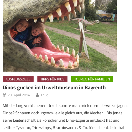
AUSFLUGSZIELE
TIPPS FÜR KIDS
TOUREN FÜR FAMILIEN
Dinos gucken im Urweltmuseum in Bayreuth
23. April 2014
Thilo
Mit der lang verblichenen Urzeit konnte man mich normalerweise jagen.
Dinos? Schauen doch irgendwie alle gleich aus, die Viecher… Bis Jonas
seine Leidenschaft als Forscher und Dino-Experte entdeckt hat und
seither Tyranno, Triceratops, Brachiosaurus & Co. für sich entdeckt hat.