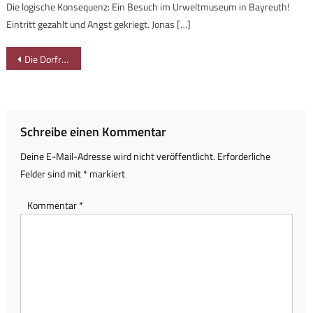
Die logische Konsequenz: Ein Besuch im Urweltmuseum in Bayreuth!
Eintritt gezahlt und Angst gekriegt. Jonas […]
Beitragsnavigation
Die Dorfrallye für Kinder in Bad Hindelang
Schreibe einen Kommentar
Deine E-Mail-Adresse wird nicht veröffentlicht.
Erforderliche
Felder sind mit
*
markiert
Kommentar
*