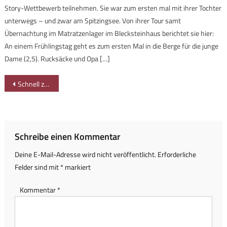
Story-Wettbewerb teilnehmen. Sie war zum ersten mal mit ihrer Tochter
unterwegs – und zwar am Spitzingsee. Von ihrer Tour samt
Übernachtung im Matratzenlager im Blecksteinhaus berichtet sie hier:
An einem Frühlingstag geht es zum ersten Mal in die Berge für die junge
Dame (2,5). Rucksäcke und Opa […]
Beitragsnavigation
Schnell zum Käsebrot: Hinauf zur Rothenfels-Alpe
Schreibe einen Kommentar
Deine E-Mail-Adresse wird nicht veröffentlicht.
Erforderliche
Felder sind mit
*
markiert
Kommentar
*