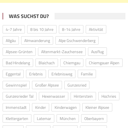
WAS SUCHST DU?
4-7 Jahre
8 bis 10 Jahre
8-14 Jahre
Aktivität
Allgäu
Almwanderung
Alpe Gschwenderberg
Alpsee-Grünten
Altenmarkt-Zauchensee
Ausflug
Bad Hindelang
Blaichach
Chiemgau
Chiemgauer Alpen
Eggental
Erlebnis
Erlebnisweg
Familie
Gewinnspiel
Großer Alpsee
Gunzesried
Gunzesrieder Tal
Hexenwasser
Hinterstein
Hochries
Immenstadt
Kinder
Kinderwagen
Kleiner Alpsee
Klettergarten
Latemar
München
Oberbayern