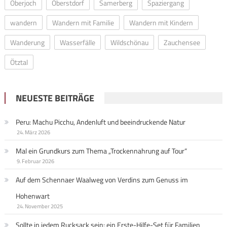
Oberjoch
Oberstdorf
Samerberg
Spaziergang
wandern
Wandern mit Familie
Wandern mit Kindern
Wanderung
Wasserfälle
Wildschönau
Zauchensee
Ötztal
NEUESTE BEITRÄGE
Peru: Machu Picchu, Andenluft und beeindruckende Natur
24. März 2026
Mal ein Grundkurs zum Thema „Trockennahrung auf Tour“
9. Februar 2026
Auf dem Schennaer Waalweg von Verdins zum Genuss im
Hohenwart
24. November 2025
Sollte in jedem Rucksack sein: ein Erste-Hilfe-Set für Familien