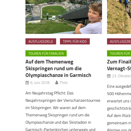
AUSFLUGSZIELE
TIPPS FÜR KIDS
AUSFLUGSZIE
TOUREN FÜR FAMILIEN
TOUREN FÜR 
Auf dem Themenweg
Zum Finai
Skispringen rund um die
Vernagt-S
Olympiaschanze in Garmisch
23. Oktobe
6. Juni 2018
Thilo
Eine ausgede
Am Neujahrstag Pflicht: Das
500 Höhenme
Neujahrsspringen der Vierschanzentournee
erwartet uns 
im Skispringen. Wir waren auf dem
geschichtsträ
Themenweg Skispringen rund um die
Auf dem Rück
Olympiaschanze und das Skistadion in
gemeinsam mi
Garmisch-Partenkirchen unterwegs und
Abstieg von d