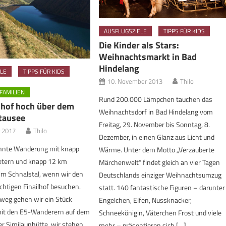
AUSFLUGSZIELE
TIPPS FÜR KIDS
Die Kinder als Stars:
Weihnachtsmarkt in Bad
Hindelang
LE
TIPPS FÜR KIDS
10. November 2013
Thilo
FAMILIEN
Rund 200.000 Lämpchen tauchen das
lhof hoch über dem
Weihnachtsdorf in Bad Hindelang vom
tausee
Freitag, 29. November bis Sonntag, 8.
r 2017
Thilo
Dezember, in einen Glanz aus Licht und
hnte Wanderung mit knapp
Wärme. Unter dem Motto „Verzauberte
tern und knapp 12 km
Märchenwelt“ findet gleich an vier Tagen
im Schnalstal, wenn wir den
Deutschlands einziger Weihnachtsumzug
chtigen Finailhof besuchen.
statt. 140 fantastische Figuren – darunte
weg gehen wir ein Stück
Engelchen, Elfen, Nussknacker,
t den E5-Wanderern auf dem
Schneekönigin, Väterchen Frost und viele
er Similaunhütte, wir stehen
mehr – präsentieren sich […]