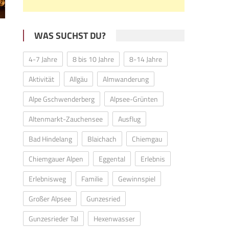
WAS SUCHST DU?
4-7 Jahre
8 bis 10 Jahre
8-14 Jahre
Aktivität
Allgäu
Almwanderung
Alpe Gschwenderberg
Alpsee-Grünten
Altenmarkt-Zauchensee
Ausflug
Bad Hindelang
Blaichach
Chiemgau
Chiemgauer Alpen
Eggental
Erlebnis
Erlebnisweg
Familie
Gewinnspiel
r
Großer Alpsee
Gunzesried
Gunzesrieder Tal
Hexenwasser