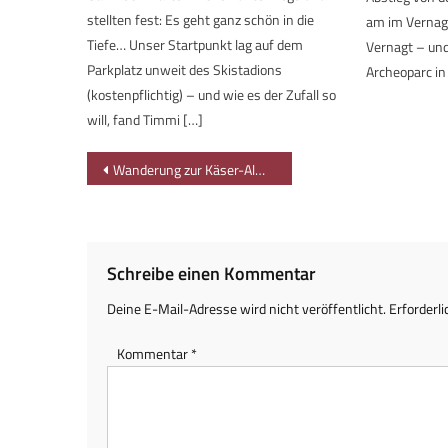
stellten fest: Es geht ganz schön in die
am im Vernag
Tiefe… Unser Startpunkt lag auf dem
Vernagt – und
Parkplatz unweit des Skistadions
Archeoparc in
(kostenpflichtig) – und wie es der Zufall so
will, fand Timmi […]
Beitragsnavigation
Wanderung zur Käser-Alm, Samerberg
Schreibe einen Kommentar
Deine E-Mail-Adresse wird nicht veröffentlicht.
Erforderli
Kommentar
*