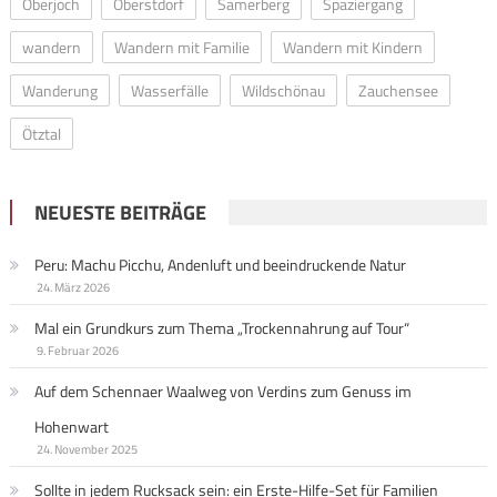
Oberjoch
Oberstdorf
Samerberg
Spaziergang
wandern
Wandern mit Familie
Wandern mit Kindern
Wanderung
Wasserfälle
Wildschönau
Zauchensee
Ötztal
NEUESTE BEITRÄGE
Peru: Machu Picchu, Andenluft und beeindruckende Natur
24. März 2026
Mal ein Grundkurs zum Thema „Trockennahrung auf Tour“
9. Februar 2026
Auf dem Schennaer Waalweg von Verdins zum Genuss im
Hohenwart
24. November 2025
Sollte in jedem Rucksack sein: ein Erste-Hilfe-Set für Familien