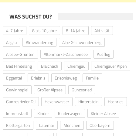
WAS SUCHST DU?
4-7 Jahre
8 bis 10 Jahre
8-14 Jahre
Aktivität
Allgäu
Almwanderung
Alpe Gschwenderberg
Alpsee-Grünten
Altenmarkt-Zauchensee
Ausflug
Bad Hindelang
Blaichach
Chiemgau
Chiemgauer Alpen
Eggental
Erlebnis
Erlebnisweg
Familie
Gewinnspiel
Großer Alpsee
Gunzesried
Gunzesrieder Tal
Hexenwasser
Hinterstein
Hochries
Immenstadt
Kinder
Kinderwagen
Kleiner Alpsee
Klettergarten
Latemar
München
Oberbayern