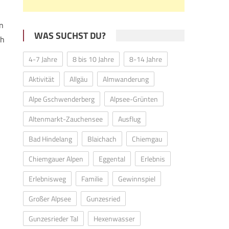
n
WAS SUCHST DU?
ch
4-7 Jahre
8 bis 10 Jahre
8-14 Jahre
Aktivität
Allgäu
Almwanderung
Alpe Gschwenderberg
Alpsee-Grünten
Altenmarkt-Zauchensee
Ausflug
Bad Hindelang
Blaichach
Chiemgau
Chiemgauer Alpen
Eggental
Erlebnis
Erlebnisweg
Familie
Gewinnspiel
Großer Alpsee
Gunzesried
Gunzesrieder Tal
Hexenwasser