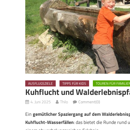
AUSFLUGSZIELE
TIPPS FÜR KIDS
TOUREN FÜR FAMILIE
Kuhflucht und Walderlebnispf
4. Juni 2025
Thilo
Comment(0)
Ein
gemütlicher Spaziergang auf dem Walderlebnis
Kuhflucht-Wasserfällen
: das bietet die Runde rund 