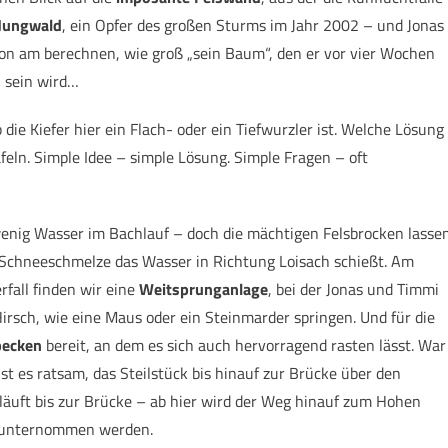
Jungwald
, ein Opfer des großen Sturms im Jahr 2002 – und Jonas
n am berechnen, wie groß „sein Baum“, den er vor vier Wochen
n sein wird…
 die Kiefer hier ein Flach- oder ein Tiefwurzler ist. Welche Lösung
Tafeln. Simple Idee – simple Lösung. Simple Fragen – oft
wenig Wasser im Bachlauf – doch die mächtigen Felsbrocken lasse
 Schneeschmelze das Wasser in Richtung Loisach schießt. Am
fall finden wir eine
Weitsprunganlage
, bei der Jonas und Timmi
Hirsch, wie eine Maus oder ein Steinmarder springen. Und für die
becken
bereit, an dem es sich auch hervorragend rasten lässt. War
st es ratsam, das Steilstück bis hinauf zur Brücke über den
läuft bis zur Brücke – ab hier wird der Weg hinauf zum Hohen
rn unternommen werden.