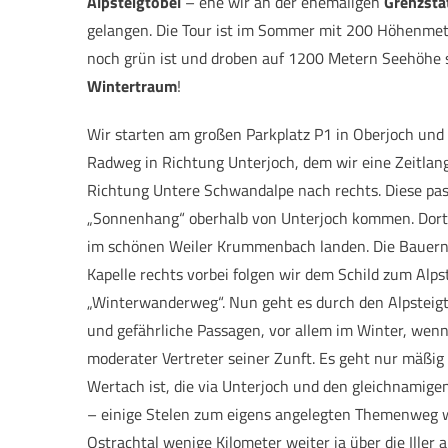
Alpsteigtobel
– ehe wir an der ehemaligen
Grenzsta
gelangen. Die Tour ist im Sommer mit 200 Höhenme
noch grün ist und droben auf 1200 Metern Seehöhe s
Wintertraum
!
Wir starten am großen Parkplatz P1 in Oberjoch und
Radweg in Richtung Unterjoch, dem wir eine Zeitlang 
Richtung Untere Schwandalpe nach rechts. Diese pass
„Sonnenhang“ oberhalb von Unterjoch kommen. Dort g
im schönen Weiler Krummenbach landen. Die Bauernhöf
Kapelle rechts vorbei folgen wir dem Schild zum Alpst
„Winterwanderweg“. Nun geht es durch den Alpsteigto
und gefährliche Passagen, vor allem im Winter, wenn d
moderater Vertreter seiner Zunft. Es geht nur mäßig b
Wertach ist, die via Unterjoch und den gleichnamig
– einige Stelen zum eigens angelegten Themenweg we
Ostrachtal wenige Kilometer weiter ja über die Iller a