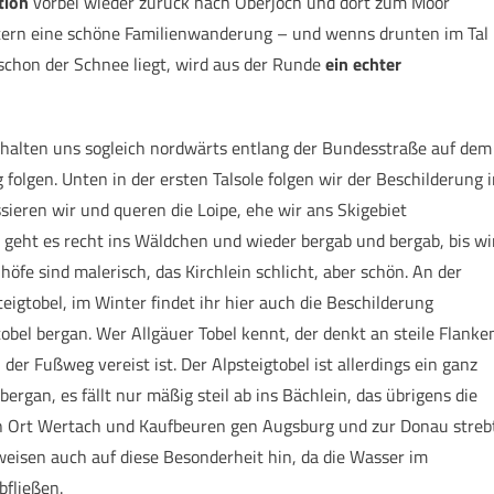
tion
vorbei wieder zurück nach Oberjoch und dort zum Moor
tern eine schöne Familienwanderung – und wenns drunten im Tal
chon der Schnee liegt, wird aus der Runde
ein echter
 halten uns sogleich nordwärts entlang der Bundesstraße auf dem
folgen. Unten in der ersten Talsole folgen wir der Beschilderung 
ieren wir und queren die Loipe, ehe wir ans Skigebiet
eht es recht ins Wäldchen und wieder bergab und bergab, bis wi
e sind malerisch, das Kirchlein schlicht, aber schön. An der
eigtobel, im Winter findet ihr hier auch die Beschilderung
bel bergan. Wer Allgäuer Tobel kennt, der denkt an steile Flanke
er Fußweg vereist ist. Der Alpsteigtobel ist allerdings ein ganz
ergan, es fällt nur mäßig steil ab ins Bächlein, das übrigens die
en Ort Wertach und Kaufbeuren gen Augsburg und zur Donau streb
isen auch auf diese Besonderheit hin, da die Wasser im
bfließen.