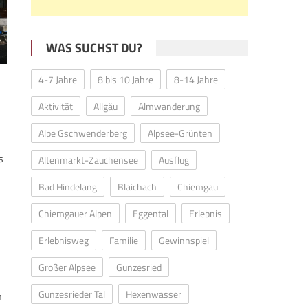
WAS SUCHST DU?
4-7 Jahre
8 bis 10 Jahre
8-14 Jahre
Aktivität
Allgäu
Almwanderung
Alpe Gschwenderberg
Alpsee-Grünten
s
Altenmarkt-Zauchensee
Ausflug
Bad Hindelang
Blaichach
Chiemgau
Chiemgauer Alpen
Eggental
Erlebnis
Erlebnisweg
Familie
Gewinnspiel
Großer Alpsee
Gunzesried
Gunzesrieder Tal
Hexenwasser
n