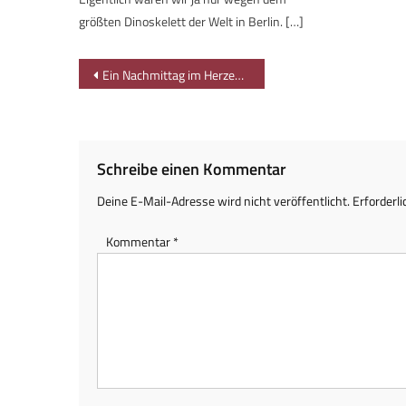
größten Dinoskelett der Welt in Berlin. […]
Beitragsnavigation
Ein Nachmittag im Herzen von Berlin
Schreibe einen Kommentar
Deine E-Mail-Adresse wird nicht veröffentlicht.
Erforderli
Kommentar
*