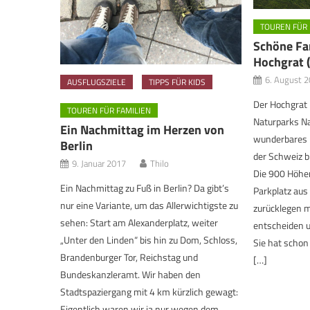
TOUREN FÜR 
Schöne Fa
Hochgrat (
6. August 
AUSFLUGSZIELE
TIPPS FÜR KIDS
Der Hochgrat 
TOUREN FÜR FAMILIEN
Naturparks Na
Ein Nachmittag im Herzen von
wunderbares 
Berlin
der Schweiz bi
9. Januar 2017
Thilo
Die 900 Höhe
Ein Nachmittag zu Fuß in Berlin? Da gibt’s
Parkplatz aus 
nur eine Variante, um das Allerwichtigste zu
zurücklegen m
sehen: Start am Alexanderplatz, weiter
entscheiden u
„Unter den Linden“ bis hin zu Dom, Schloss,
Sie hat schon
Brandenburger Tor, Reichstag und
[…]
Bundeskanzleramt. Wir haben den
Stadtspaziergang mit 4 km kürzlich gewagt:
Eigentlich waren wir ja nur wegen dem