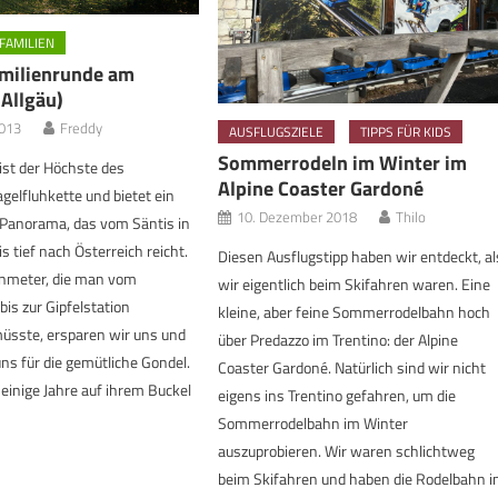
FAMILIEN
milienrunde am
Allgäu)
2013
Freddy
AUSFLUGSZIELE
TIPPS FÜR KIDS
Sommerrodeln im Winter im
ist der Höchste des
Alpine Coaster Gardoné
gelfluhkette und bietet ein
10. Dezember 2018
Thilo
Panorama, das vom Säntis in
s tief nach Österreich reicht.
Diesen Ausflugstipp haben wir entdeckt, al
nmeter, die man vom
wir eigentlich beim Skifahren waren. Eine
bis zur Gipfelstation
kleine, aber feine Sommerrodelbahn hoch
üsste, ersparen wir uns und
über Predazzo im Trentino: der Alpine
ns für die gemütliche Gondel.
Coaster Gardoné. Natürlich sind wir nicht
 einige Jahre auf ihrem Buckel
eigens ins Trentino gefahren, um die
Sommerrodelbahn im Winter
auszuprobieren. Wir waren schlichtweg
beim Skifahren und haben die Rodelbahn i